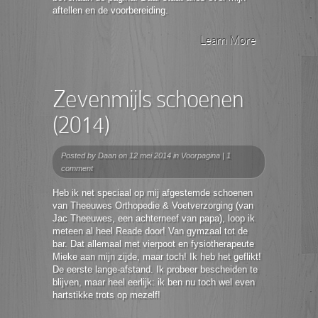
aftellen en de voorbereiding.
Learn More
Zevenmijls schoenen
(2014)
Posted by
Daan
on 12 mei 2014 in
Voorpagina
|
1
comment
Heb ik net speciaal op mij afgestemde schoenen
van Theeuwes Orthopedie & Voetverzorging (van
Jac Theeuwes, een achterneef van papa), loop ik
meteen al heel Reade door! Van gymzaal tot de
bar. Dat allemaal met vierpoot en fysiotherapeute
Mieke aan mijn zijde, maar toch! Ik heb het geflikt!
De eerste lange-afstand. Ik probeer bescheiden te
blijven, maar heel eerlijk: ik ben nu toch wel even
hartstikke trots op mezelf!