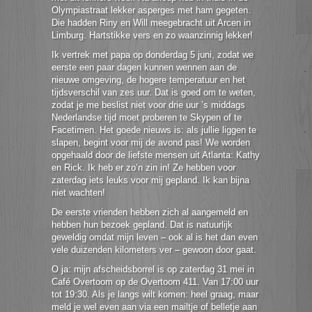
Olympiastraat lekker asperges met ham gegeten.
Die hadden Riny en Will meegebracht uit Arcen in
Limburg. Hartstikke vers en zo waanzinnig lekker!
Ik vertrek met papa op donderdag 5 juni, zodat we
eerste een paar dagen kunnen wennen aan de
nieuwe omgeving, de hogere temperatuur en het
tijdsverschil van zes uur. Dat is goed om te weten,
zodat je me beslist niet voor drie uur ’s middags
Nederlandse tijd moet proberen te Skypen of te
Facetimen. Het goede nieuws is: als jullie liggen te
slapen, begint voor mij de avond pas! We worden
opgehaald door de liefste mensen uit Atlanta: Kathy
en Rick. Ik heb er zo’n zin in! Ze hebben voor
zaterdag iets leuks voor mij gepland. Ik kan bijna
niet wachten!
De eerste vrienden hebben zich al aangemeld en
hebben hun bezoek gepland. Dat is natuurlijk
geweldig omdat mijn leven – ook al is het dan even
vele duizenden kilometers ver – gewoon door gaat.
O ja: mijn afscheidsborrel is op zaterdag 31 mei in
Café Overtoom op de Overtoom 411. Van 17:00 uur
tot 19:30. Als je langs wilt komen: heel graag, maar
meld je wel even aan via een mailtje of belletje aan