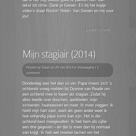
tekst tot ritme. Dank je Gerwin. En bij het kopje
video’s staat Rockin’ Robin. Van Gerwin en mij voor
jou!
Learn More
Mijn stagiair (2014)
Posted by
Daan
on 29 mei 2014 in
Voorpagina
|
1
comment
Donderdag was het dan zo ver. Papa moest zich ’s
ochtends vroeg melden bij Dyonne van Reade om
een ochtend mee te lopen als stagiair. Zodat hij
alles leerde over douchen, aankleden, mijn
schoenen, haarwassen en meer. Ik moet zeggen: ik
hield mijn hart vast, want als geen ander weet ik
hoe onhandig papa soms kan zijn. Het is die
ochtend best meegevallen. Ik heb hem als cijfer
een drie gegeven – en dat is meer dan hij normaal
van krijgt. Ik heb wel moeten lachen om het