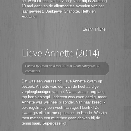
het werd elf uur. De tijd vloog! Voor mij is zaterdag
10 mei een van de allermooiste avonden van het
jaar geweest. Dankjewel Charlotte, Hetty en
Roeland!
Learn More
Lieve Annette (2014)
Posted by
Daan
on 8 mei 2014 in
Geen categorie
|
0
comments
Dat was een verrassing: lieve Annette kwam op
bezoek. Annette was één van de heel aardige
verpleegkundigen van het VUmc waar ik erg lang
top ben verzorgd. Iedereen was even aardig, maar
Annette was wel heel bijzonder. Van haar kreeg ik
ook regelmatig een voetmassage. Heerlijk! Ze
kwam gezellig bij me op bezoek in Reade. We zijn
toen meteen een muntthee gaan drinken bij de
tennisbaan. Supergezellig!