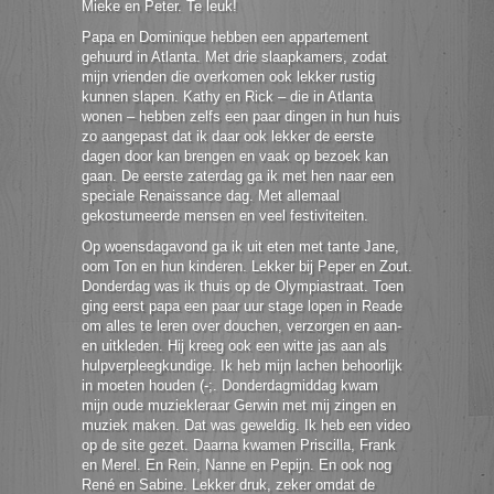
Mieke en Peter. Te leuk!
Papa en Dominique hebben een appartement
gehuurd in Atlanta. Met drie slaapkamers, zodat
mijn vrienden die overkomen ook lekker rustig
kunnen slapen. Kathy en Rick – die in Atlanta
wonen – hebben zelfs een paar dingen in hun huis
zo aangepast dat ik daar ook lekker de eerste
dagen door kan brengen en vaak op bezoek kan
gaan. De eerste zaterdag ga ik met hen naar een
speciale Renaissance dag. Met allemaal
gekostumeerde mensen en veel festiviteiten.
Op woensdagavond ga ik uit eten met tante Jane,
oom Ton en hun kinderen. Lekker bij Peper en Zout.
Donderdag was ik thuis op de Olympiastraat. Toen
ging eerst papa een paar uur stage lopen in Reade
om alles te leren over douchen, verzorgen en aan-
en uitkleden. Hij kreeg ook een witte jas aan als
hulpverpleegkundige. Ik heb mijn lachen behoorlijk
in moeten houden (-;. Donderdagmiddag kwam
mijn oude muziekleraar Gerwin met mij zingen en
muziek maken. Dat was geweldig. Ik heb een video
op de site gezet. Daarna kwamen Priscilla, Frank
en Merel. En Rein, Nanne en Pepijn. En ook nog
René en Sabine. Lekker druk, zeker omdat de