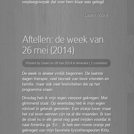
verpleegsterpak dat voor hem klaar was gelegd.
Learn More
Aftellen: de week van
26 mei (2014)
Posted by
Daan
on 28 mei 2014 in
Amerika
|
1 comment
De week is alweer vrolijk begonnen. De laatste
dagen therapie, veel bezoek van lieve vrienden en
familie, maar ook veel festiviteiten die op het
programma staan.
Dinsdag heb ik mijn eigen vierpoot gekregen. Met
glimmend staal. Op woensdag heb ik mijn eigen
rolstoel in gebruik genomen. Een stukje luxer, maar
het zal even wennen zijn na al die maanden. Ik kan
de stoel nu in elk geval nog goed inrijden voordat ik
naar Amerika ga. En… ik heb een mooie oranje pet
gekregen van mijn favoriete fysiotherapeuten Kitty,