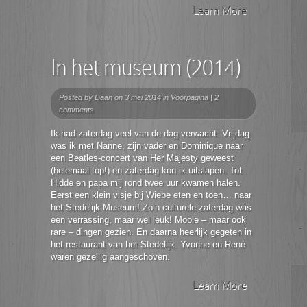
Learn More
In het museum (2014)
Posted by
Daan
on 3 mei 2014 in
Voorpagina
|
2
comments
Ik had zaterdag veel van de dag verwacht. Vrijdag
was ik met Nanne, zijn vader en Dominique naar
een Beatles-concert van Her Majesty geweest
(helemaal top!) en zaterdag kon ik uitslapen. Tot
Hidde en papa mij rond twee uur kwamen halen.
Eerst een klein visje bij Wiebe eten en toen… naar
het Stedelijk Museum! Zo’n culturele zaterdag was
een verrassing, maar wel leuk! Mooie – maar ook
rare – dingen gezien. En daarna heerlijk gegeten in
het restaurant van het Stedelijk. Yvonne en René
waren gezellig aangeschoven.
Learn More