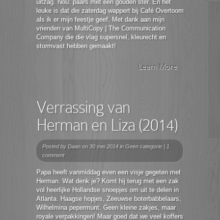
uitzag. Nou: paars met één gouden ster. En het
leuke is dat die zaterdag wappert bij Café Overtoom
als ik er mijn feestje geef. Met dank aan mijn
vrienden van MultiCopy | The Communication
Company die die vlag supersnel, kleurecht en
stormvast hebben gemaakt!
Learn More
Verrassing van
Herman en Liza (2014)
Posted by
Daan
on 30 mei 2014 in
Geen categorie
|
1
comment
Papa heeft vanmiddag even een visje gegeten met
Herman. Wat denk je? Komt hij terug met een zak
vol heerlijke Hollandse snoepjes om uit te delen in
Atlanta. Haagse hopjes, Zeeuwse boterbabbelaars,
Wilhelmina pepermunt. Geen kleine zakjes, maar
royale verpakkingen! Maar goed dat we veel koffers