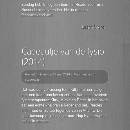
Zondag heb ik nog een borrel in Reade voor mijn
Sassenheimse vrienden. Het is me een
feestweekend wel!
Learn More
Cadeautje van de fysio
(2014)
Posted by
Daan
on 27 mei 2014 in
Voorpagina
|
0
comments
Dat was een verrassing toen Kitty met een pakje
met een kaart aan kwam zetten. Van mijn favoriete
fysiotherapeuten Kitty, Mieke en Peter. In het pakje
zat een echte knaloranje Nederland pet. Precies
mijn maat en zo top tegen de zon in Atlanta. Die
gaat bovenop mijn bagage mee. Hup Fysio Hup! Ik
zal jullie missen…