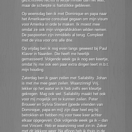
gezichtsveld rechts is ietsje minder dan het was,
maar de scherpte is hartstikke gebleven.
Op woensdag ben ik met Dominique en papa naar
het Amerikaanse consulaat gegaan om mijn visum
voor Amerika in orde te maken. Ik moest mee
omdat ze ook mijn vingerafdrukken wilden nemen.
De paspoorten zijn inmiddels al terug. Compleet
met de visa voor ons alle drie.
Op vrijdag ben ik nog even langs geweest bij Paul
Klaver in Naarden. Die heeft me heerlijk
gemasseerd. Volgende week ga ik nog een keertje,
omdat hij me ook een paar extra dingen leert m.b.t.
mijn houding.
Zaterdag ben ik gaan zeilen met Sailability. Johan
is met me mee gaan zeilen. Waanzinnig! Vrij,
lekker op het water en ik heb zelfs een kleurtje
gekregen. Mag ook wel. Sailability maakt het ook
voor mij mogelijk om te kunnen zeilen. Peter
Brouwer en Sylvia Steinert (goede vrienden van
Dominique, papa en mij) zijn daar heel erg bij
betrokken en hebben mij voor twee keer achter
elkaar opgegeven. Ook volgende week ga ik – dan
met Vincent. Heb er waanzinnig veel zin in. Zeker
met dit lekkere weer. Na afloop heb ik thuis in de