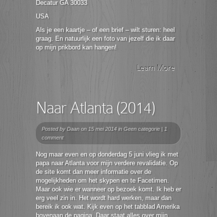
Decatur GA 30033
USA
Als je een kaartje – of een brief – wilt sturen: heel
graag. En natuurlijk een foto van jezelf die ik daar
op mijn prikbord kan hangen!
Learn More
Naar Atlanta (2014)
Posted by
Daan
on 15 mei 2014 in
Geen categorie
|
1
comment
Nog maar even en op donderdag 5 juni vlieg ik met
papa naar Atlanta voor mijn verdere revalidatie. Op
de site komt dan meer informatie over de
mogelijkheden om het skypen en te Facetimen.
Maar ook wie er wanneer op bezoek komt. Ik heb er
erg veel zin in. Het wordt hard werken, maar dan
bereik ik ook wat. Kijk even op het tabblad Amerika
bovenaan de pagina. Daar staat alles over mijn