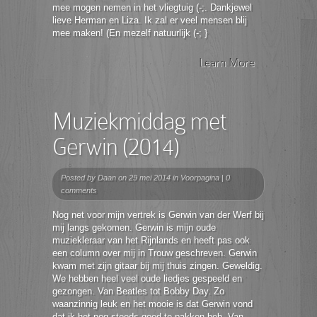
mee mogen nemen in het vliegtuig (-;. Dankjewel
lieve Herman en Liza. Ik zal er veel mensen blij
mee maken! (En mezelf natuurlijk (-; }
Learn More
Muziekmiddag met
Gerwin (2014)
Posted by
Daan
on 29 mei 2014 in
Voorpagina
|
0
comments
Nog net voor mijn vertrek is Gerwin van der Werf bij
mij langs gekomen. Gerwin is mijn oude
muziekleraar van het Rijnlands en heeft pas ook
een column over mij in Trouw geschreven. Gerwin
kwam met zijn gitaar bij mij thuis zingen. Geweldig.
We hebben heel veel oude liedjes gespeeld en
gezongen. Van Beatles tot Bobby Day. Zo
waanzinnig leuk en het mooie is dat Gerwin vond
dat ik het nog steeds goed te pakken heb. Van