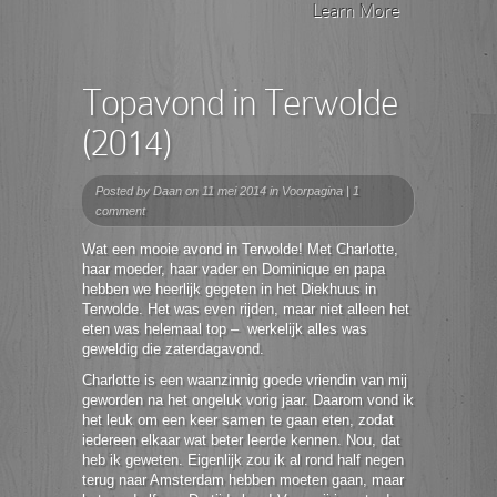
Learn More
Topavond in Terwolde
(2014)
Posted by
Daan
on 11 mei 2014 in
Voorpagina
|
1
comment
Wat een mooie avond in Terwolde! Met Charlotte,
haar moeder, haar vader en Dominique en papa
hebben we heerlijk gegeten in het Diekhuus in
Terwolde. Het was even rijden, maar niet alleen het
eten was helemaal top – werkelijk alles was
geweldig die zaterdagavond.
Charlotte is een waanzinnig goede vriendin van mij
geworden na het ongeluk vorig jaar. Daarom vond ik
het leuk om een keer samen te gaan eten, zodat
iedereen elkaar wat beter leerde kennen. Nou, dat
heb ik geweten. Eigenlijk zou ik al rond half negen
terug naar Amsterdam hebben moeten gaan, maar