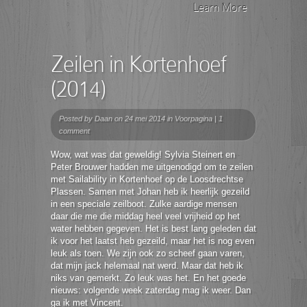
Learn More
Zeilen in Kortenhoef
(2014)
Posted by
Daan
on 24 mei 2014 in
Voorpagina
|
1
comment
Wow, wat was dat geweldig! Sylvia Steinert en
Peter Brouwer hadden me uitgenodigd om te zeilen
met Sailability in Kortenhoef op de Loosdrechtse
Plassen. Samen met Johan heb ik heerlijk gezeild
in een speciale zeilboot. Zulke aardige mensen
daar die me die middag heel veel vrijheid op het
water hebben gegeven. Het is best lang geleden dat
ik voor het laatst heb gezeild, maar het is nog even
leuk als toen. We zijn ook zo scheef gaan varen,
dat mijn jack helemaal nat werd. Maar dat heb ik
niks van gemerkt. Zo leuk was het. En het goede
nieuws: volgende week zaterdag mag ik weer. Dan
ga ik met Vincent.