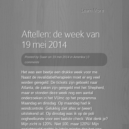
Learn More
Aftellen: de week van
19 mei 2014
Posted by
Daan
on 19 mei 2014 in
Amerika
|
0
comments
Het was een beetje een drukke week voor me.
Naast de revalidatietherapieën moet er erg veel
worden geregeld. De tickets zijn geboekt naar
Atlanta, de zaken zijn geregeld met het Shepherd,
maar er stonden deze week nog een aantal
onderzoeken in het VUmc op het programma.
Maandag en dinsdag. Op maandag had ik
wondcontrole. Gelukkig ziet alles er (weer)
uitstekend uit. Op dinsdag was ik op de poli
oogheelkunde voor een laatste check. Wat denk je?
Mijn zicht is 120%. Niet 100, maar 120%! Mijn