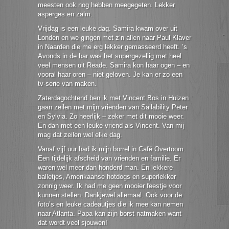
meesten ook nog hebben meegegeten. Lekker
asperges en zalm.
Vrijdag is een leuke dag. Samira kwam over uit
Londen en we gingen met z’n allen naar Paul Klaver
in Naarden die me erg lekker gemasseerd heeft. ’s
Avonds in de bar was het supergezellig met heel
veel mensen uit Reade. Samira kon haar ogen – en
vooral haar oren – niet geloven. Je kan er zo een
tv-serie van maken.
Zaterdagochtend ben ik met Vincent Bos in Huizen
gaan zeilen met mijn vrienden van Sailability Peter
en Sylvia. Zo heerlijk – zeker met dit mooie weer.
En dan met een leuke vriend als Vincent. Van mij
mag dat zeilen wel elke dag.
Vanaf vijf uur had ik mijn borrel in Café Overtoom.
Een tijdelijk afscheid van vrienden en familie. Er
waren wel meer dan honderd man. En lekkere
balletjes, Amerikaanse hotdogs en superlekker
zonnig weer. Ik had me geen mooier feestje voor
kunnen stellen. Dankjewel allemaal. Ook voor de
foto’s en leuke cadeautjes die ik mee kan nemen
naar Atlanta. Papa kan zijn borst natmaken want
dat wordt veel sjouwen!