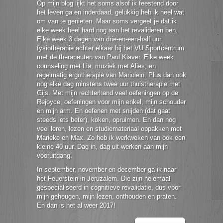
Op mijn blog lijkt het soms alsof ik feestend door
het leven ga en inderdaad, gelukkig heb ik heel wat
om van te genieten. Maar soms vergeet je dat ik
elke week heel hard nog aan het revalideren ben.
Elke week 3 dagen van drie-en-een-half uur
fysiotherapie achter elkaar bij het VU Sportcentrum
met de therapeuten van Paul Klaver. Elke week
counseling met Lia, muziek met Alies, en
regelmatig ergotherapie van Mariolein. Plus dan ook
nog elke dag minstens twee uur thuistherapie met
Gijs. Met mijn rechterhand veel oefeningen op de
Rejoyce, oefeningen voor mijn enkel, mijn schouder
en mijn arm. En oefenen met snijden (dat gaat
steeds iets beter), koken, opruimen. En dan nog
veel leren, lezen en studiemateriaal oppakken met
Marieke en Max. Zo heb ik werkweken van ook een
kleine 40 uur. Dag in, dag uit werken aan mijn
vooruitgang.
In september, november en december ga ik naar
het Feuerstein in Jeruzalem. Die zijn helemaal
gespecialiseerd in cognitieve revalidatie, dus voor
mijn geheugen, mijn lezen, onthouden en praten.
En dan is het al weer 2017!