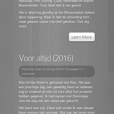
Natuurlijk Frits Sissing, Guus Verstraete en Maxim
Bezembinder. Tony Neef heb ik net gemist.
Het is altijd erg gezellig op het Museumplein tijdens
deze happening. Maar ik heb de uitzending toch
maar gewoon vanuit mijn bed gekeken. Ook erg
mooi!
Learn More
Voor altijd (2016)
Posted by
Daan
on 28 aug 2016 in
Voorpagina
|
0
comments
Mijn nichtje Merel is getrouwd met Alex. Het was
een prachtige dag, een geweldig feest en iedereen
zag er stralend uit toen zij voor altijd hun ja-woord
hebben gegeven. Ik had samen met Dominique
voor die dag ook een nieuw pak gekocht.
Het feest was top. Zeker ook omdat ik veel nieuwe
lieve mensen heb ontmoet. Wat kan het leven mooi