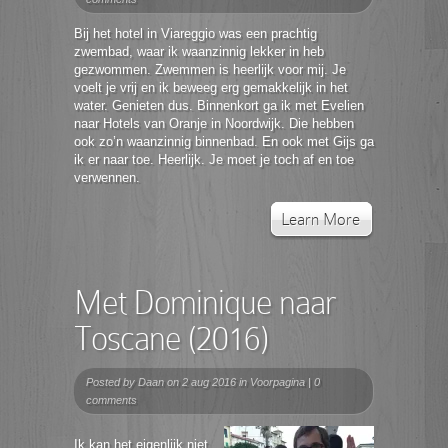
Bij het hotel in Viareggio was een prachtig
zwembad, waar ik waanzinnig lekker in heb
gezwommen. Zwemmen is heerlijk voor mij. Je
voelt je vrij en ik beweeg erg gemakkelijk in het
water. Genieten dus. Binnenkort ga ik met Evelien
naar Hotels van Oranje in Noordwijk. Die hebben
ook zo’n waanzinnig binnenbad. En ook met Gijs ga
ik er naar toe. Heerlijk. Je moet je toch af en toe
verwennen.
Learn More
Met Dominique naar
Toscane (2016)
Posted by
Daan
on 2 aug 2016 in
Voorpagina
|
0
comments
Ik kan het eigenlijk niet