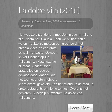
La dolce vita (2016)
Posted by
Daan
on 5 aug 2016 in
Voorpagina
|
1
comment
Het was zo bijzonder om met Dominique in Italië te
zijn. Neem nou Claudia. Toen we bij haar thuis
waren maakte ze meteen een groot bord
met
bresola vlees en een grote
schaal met pasta. Gewoon
lekker lunchen op z’n
Italiaans. En klaar waar je
bij staat. Ondertussen
praat alles en iedereen
gewoon door. Maar nu we
het toch over eten hebben:
je eet overal geweldig. Aan het strand, in de stad, in
grote restaurants en kleine tentjes. Overal is het
genieten. Ik begrijp nu waarom La dolce vita
Italiaans is.
Learn More