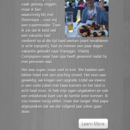
vaak genoeg zeggen,
maar ik ben
waanzinnig blij met
Dominique – voor mij
een supermoeder. Toen
ik zei dat ik best wel
een vakantie had
verdiend na al die tijd hard werken (want revalideren
is echt topsport), had ze meteen een paar dagen
vakantie geboekt naar Viareggio. Vlakbij
Compigiano waar haar opa heeft gewoond nadat hij
met pensioen was.
Het was super, maar veel te kort. We hadden een
lekker hotel met een prachtig strand. Het eten was
geweldig, we kregen een upgrade zodat we ineens
in een suite zaten met twee kamers en het land is
echt heel mooi. Ik heb mijn ogen uitgekeken en ook
een onbekende kant van de familie leren kennen. Ik
zou meteen terug willen, maar dan langer. Met papa
afgesproken dat we dat volgend jaar zeker gaan
doen.
Learn More