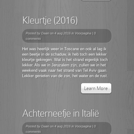
Kleurtje (2016)
Posted by
Daan
on 4 aug 2016 in
Voorpagina
|
0
comments
Het was heerlijk weer in Toscane en ook al lag ik
een beetje in de schaduw, ik heb toch een lekker
kleurtje gekregen. Wat is het strand eigenlijk toch
lekker. Als we in Jeruzalem zijn, zullen we in het
weekend vaak naar het strand van Tel Aviv gaan.
Lekker genieten van de zon, het water en de rust.
Learn More
Achterneefje in Italië
Posted by
Daan
on 4 aug 2016 in
Voorpagina
|
0
comments