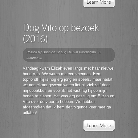
Learn More
Dog Vito op bezoek
(2016)
Posted by
Daan
on 12 aug 2016 in
Voorpagina
|
0
comments
Vandaag kwam Elizah even langs met haar nieuwe
hond Vito. We waren meteen vrienden. Een
tophond! Hij is nog erg jong en speels, maar nadat
we aan elkaar gewend waren liet hij zichzelf door
mij oppakken en voor ik het wist lag hij op mijn
benen te slapen. Het was erg gezellig om Elizah en
Vito over de vloer te hebben. We hebben
afgesproken dat ik hem de volgende keer mee ga
uitlaten!
Learn More