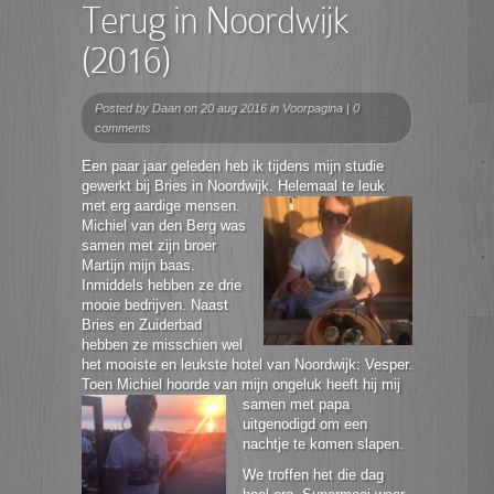
Terug in Noordwijk
(2016)
Posted by
Daan
on 20 aug 2016 in
Voorpagina
|
0
comments
Een paar jaar geleden heb ik tijdens mijn studie
gewerkt bij Bries in Noordwijk. Helemaal te
leuk
met erg aardige mensen.
Michiel van den Berg was
samen met zijn broer
Martijn mijn baas.
Inmiddels hebben ze drie
mooie bedrijven. Naast
Bries en Zuiderbad
hebben ze misschien wel
het mooiste en leukste hotel van Noordwijk: Vesper.
Toen Michiel hoorde van mijn ongeluk heeft hij
mij
samen met papa
uitgenodigd om een
nachtje te komen slapen.
We troffen het die dag