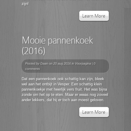
zijn!
Learn More
Mooie pannenkoek
(2016)
Posted by
Daan
on 20 aug 2016 in
Voorpagina
|
0
comments
Dat een pannenkoek ook schattig kan zijn, bleek
wel aan het ontbijt in Vesper. Een schattig klein
pannenkoekje met heerlijk vers fruit. Het was bijna
zonde om het op te eten. Maar er wwas nog zoveel
ander lekkers, dat hij er toch aan moest geloven.
Learn More