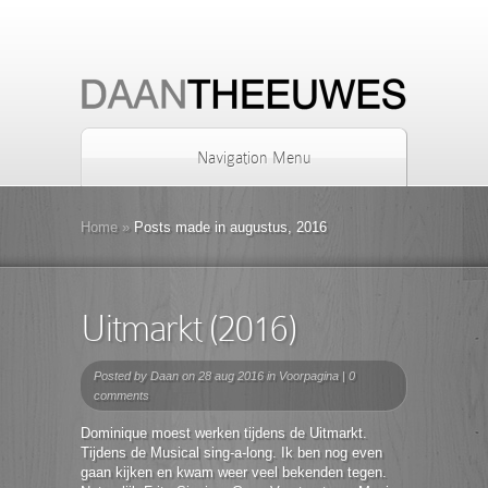
Navigation Menu
Home
»
Posts made in augustus, 2016
Uitmarkt (2016)
Posted by
Daan
on 28 aug 2016 in
Voorpagina
|
0
comments
Dominique moest werken tijdens de Uitmarkt.
Tijdens de Musical sing-a-long. Ik ben nog even
gaan kijken en kwam weer veel bekenden tegen.