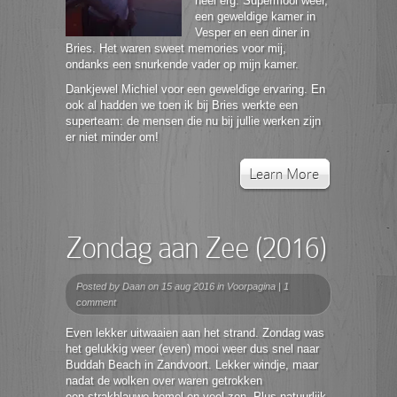
heel erg. Supermooi weer,
een geweldige kamer in
Vesper en een diner in
Bries. Het waren sweet memories voor mij,
ondanks een snurkende vader op mijn kamer.
Dankjewel Michiel voor een geweldige ervaring. En
ook al hadden we toen ik bij Bries werkte een
superteam: de mensen die nu bij jullie werken zijn
er niet minder om!
Learn More
Zondag aan Zee (2016)
Posted by
Daan
on 15 aug 2016 in
Voorpagina
|
1
comment
Even lekker uitwaaien aan het strand. Zondag was
het gelukkig weer (even) mooi weer dus snel naar
Buddah Beach in Zandvoort. Lekker windje, maar
nadat de wolken over waren getrokken
een strakblauwe hemel en veel zon. Plus natuurlijk