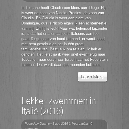
In Toscane heeft Claudia een kleinzoon: Diego. Hij
is weer de zoon van Nicolo. Precies: de zoon van
Claudia. En Claudia is weer een nicht van
Dominique, dus is Nicolo eigenlijk een achterneefje
van mij. En hij is leuk! Maar wat helemaal bijzonder
is, is dat het er allemaal echt Italiaans aan toe
gaat. Diego gaat van hand tot hand, er wordt goed
met hem geschud en het is één groot
familiegebeuren. Best leuk om te zien. Ik heb er
genoten. Het liefst ga ik weer snel even terug naar
Toscane, maar eerst naar Israël naar het Feuerstein
Instituut. Dat wordt daar drie maanden buffelen.
Learn More
Lekker zwemmen in
Italië (2016)
Posted by
Daan
on 3 aug 2016 in
Voorpagina
|
0
comments