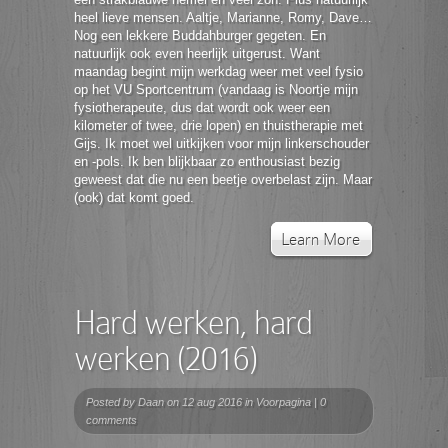
heel lieve mensen. Aaltje, Marianne, Romy, Dave…
Nog een lekkere Buddahburger gegeten. En
natuurlijk ook even heerlijk uitgerust. Want
maandag begint mijn werkdag weer met veel fysio
op het VU Sportcentrum (vandaag is Noortje mijn
fysiotherapeute, dus dat wordt ook weer een
kilometer of twee, drie lopen) en thuistherapie met
Gijs. Ik moet wel uitkijken voor mijn linkerschouder
en -pols. Ik ben blijkbaar zo enthousiast bezig
geweest dat die nu een beetje overbelast zijn. Maar
(ook) dat komt goed.
Learn More
Hard werken, hard
werken (2016)
Posted by
Daan
on 12 aug 2016 in
Voorpagina
|
0
comments