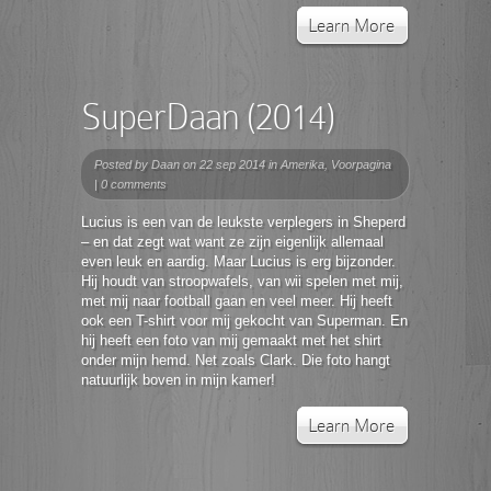
Learn More
SuperDaan (2014)
Posted by
Daan
on 22 sep 2014 in
Amerika
,
Voorpagina
|
0 comments
Lucius is een van de leukste verplegers in Sheperd
– en dat zegt wat want ze zijn eigenlijk allemaal
even leuk en aardig. Maar Lucius is erg bijzonder.
Hij houdt van stroopwafels, van wii spelen met mij,
met mij naar football gaan en veel meer. Hij heeft
ook een T-shirt voor mij gekocht van Superman. En
hij heeft een foto van mij gemaakt met het shirt
onder mijn hemd. Net zoals Clark. Die foto hangt
natuurlijk boven in mijn kamer!
Learn More