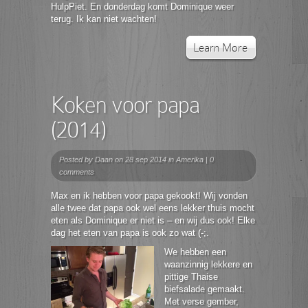
HulpPiet. En donderdag komt Dominique weer
terug. Ik kan niet wachten!
Learn More
Koken voor papa
(2014)
Posted by
Daan
on 28 sep 2014 in
Amerika
|
0
comments
Max en ik hebben voor papa gekookt! Wij vonden
alle twee dat papa ook wel eens lekker thuis mocht
eten als Dominique er niet is – en wij dus ook! Elke
dag het eten van papa is ook zo wat (-;.
We hebben een
waanzinnig lekkere en
pittige Thaise
biefsalade gemaakt.
Met verse gember,