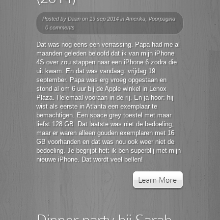
Posted by
Daan
on 19 sep 2014 in
Amerika
,
Voorpagina
|
0 comments
Dat was nog eens een verrassing. Papa had me al
maanden geleden beloofd dat ik van mijn iPhone
4S over zou stappen naar een iPhone 6 zodra die
uit kwam. En dat was vandaag: vrijdag 19
september. Papa was erg vroeg opgestaan en
stond al om 6 uur bij de Apple winkel in Lenox
Plaza. Helemaal vooraan in de rij. En ja hoor: hij
wist als eerste in Atlanta een exemplaar te
bemachtigen. Een space grey toestel met maar
liefst 128 GB. Dat laatste was niet de bedoeling,
maar er waren alleen gouden exemplaren met 16
GB voorhanden en dat was nou ook weer niet de
bedoeling. Je begrijpt het: ik ben superblij met mijn
nieuwe iPhone. Dat wordt veel bellen!
Learn More