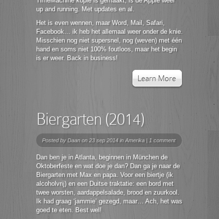
TimeMachine kopie is gemaakt, is de Apple weer
up and running. Met updates en al.
Het is even wennen, maar Word, Mail, Safari,
Facebook… ik heb het allemaal weer onder de knie.
Misschien nog niet supersnel, nog (weven) met één
hand en soms niet 100% foutloos, maar het begin
is er weer. Back in business!
Learn More
Biergarten (2014)
Posted by
Daan
on 23 sep 2014 in
Amerika
|
1 comment
Dan ben je in Atlanta, beginnen in München de
Oktoberfeste en wat doe je dan? Dan ga je naar de
Biergarten met Max en papa. Voor een biertje (ik
alcoholvrij) en een Duitse traktatie: een bord met
twee worsten, aardappelsalade, brood en zuurkool.
Ik had graag ‘jammie’ gezegd, maar… Ach, het was
goed te eten. Best wel!