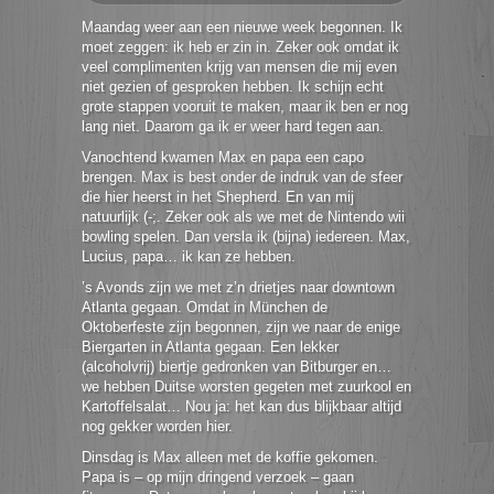
Maandag weer aan een nieuwe week begonnen. Ik
moet zeggen: ik heb er zin in. Zeker ook omdat ik
veel complimenten krijg van mensen die mij even
niet gezien of gesproken hebben. Ik schijn echt
grote stappen vooruit te maken, maar ik ben er nog
lang niet. Daarom ga ik er weer hard tegen aan.
Vanochtend kwamen Max en papa een capo
brengen. Max is best onder de indruk van de sfeer
die hier heerst in het Shepherd. En van mij
natuurlijk (-;. Zeker ook als we met de Nintendo wii
bowling spelen. Dan versla ik (bijna) iedereen. Max,
Lucius, papa… ik kan ze hebben.
’s Avonds zijn we met z’n drietjes naar downtown
Atlanta gegaan. Omdat in München de
Oktoberfeste zijn begonnen, zijn we naar de enige
Biergarten in Atlanta gegaan. Een lekker
(alcoholvrij) biertje gedronken van Bitburger en…
we hebben Duitse worsten gegeten met zuurkool en
Kartoffelsalat… Nou ja: het kan dus blijkbaar altijd
nog gekker worden hier.
Dinsdag is Max alleen met de koffie gekomen.
Papa is – op mijn dringend verzoek – gaan