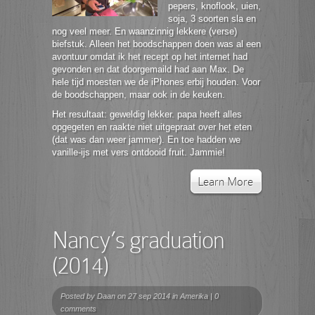
pepers, knoflook, uien,
soja, 3 soorten sla en
nog veel meer. En waanzinnig lekkere (verse)
biefstuk. Alleen het boodschappen doen was al een
avontuur omdat ik het recept op het internet had
gevonden en dat doorgemaild had aan Max. De
hele tijd moesten we de iPhones erbij houden. Voor
de boodschappen, maar ook in de keuken.
Het resultaat: geweldig lekker. papa heeft alles
opgegeten en raakte niet uitgepraat over het eten
(dat was dan weer jammer). En toe hadden we
vanille-ijs met vers ontdooid fruit. Jammie!
Learn More
Nancy’s graduation
(2014)
Posted by
Daan
on 27 sep 2014 in
Amerika
|
0
comments