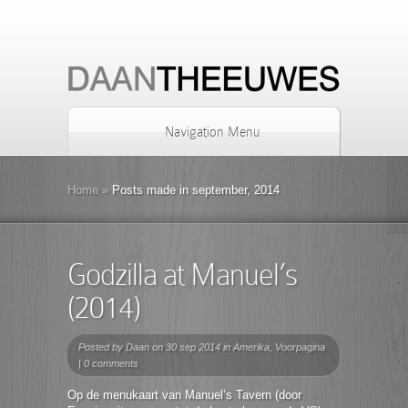
Navigation Menu
Home
»
Posts made in september, 2014
Godzilla at Manuel’s
(2014)
Posted by
Daan
on 30 sep 2014 in
Amerika
,
Voorpagina
|
0 comments
Op de menukaart van Manuel’s Tavern (door