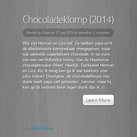
Chocoladeklomp (2014)
Posted by
Daan
on 17 sep 2014 in
Amerika
|
1 comment
Wat zijn Herman en Liza lief. Ze hebben papa echt
de allerlekkerste komijnekaas meegegeven, maar
ook werkelijk superlekkere chocolade. In de vorm
van een oer-Hollandse klomp. Van de Haarlemse
chocolademaker Albert. Heerlijk. Dankjewel Herman
en Liza. Als ik terug ben ga ik wat leekkers voor
jullie maken! Overigens: de chocoladeflesjes met
drank heeft papa zelf gehouden. Jammer, maar hij
kan op dit moment beter tegen drank dan ik. (-;
Learn More
« Older Entries