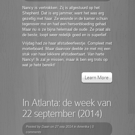
Nancy is vertrokken. Zij is afgestuurd op het
Shepherd. Dat is erg jammer, want het was erg
gezellig met haar. Ze woonde in de kamer schuin
tegenover me en had een hersenbloeding gehad.
Maar nu is ze bijna helemaal de oude. Ze praat als
de beste, loopt weer redelijk goed en is superlief.
Vrijdag had ze haar afstudeerfeestje. Compleet met
morterboard. Maar daarvoor deelde ze met mij een
stuk van haar lekkere afstudeertaart. Van harte
Nancy! Ik zal je missen, maar ik ben erg trots op
wat je hebt bereikt!
Learn More
In Atlanta: de week van
22 september (2014)
Posted by
Daan
on 27 sep 2014 in
Amerika
|
0
comments