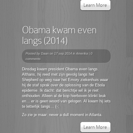
Learn More
Obama kwam even
langs (2014)
Posted by
Daan
on 17 sep 2014 in
Amerika
|
0
comments
Dinsdag kwam president Obama even langs.
Althans, hij reed met zijn gevolg langs het
Shepherd op weg naar het Emory ziekenhuis waar
hij de staf sprak over de oplossing van de Ebola
epidemie. Ik dacht: dat berichtje wil ik je niet
onthouden. Alleen al de kop hierboven klinkt leuk
en… er is geen woord van gelogen. Al kwam hij iets
te letterlijk langs… (-;
Zo zie je maar: never a dull moment in Atlanta.
Learn More