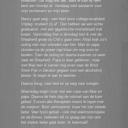
fitnessen. Dat mag ook wel, want er kan bij hem
best een kilootje af. Vandaag veel aandacht voor
mijn rechterarm en mijn been.
Nancy gaat weg – een heel lieve collega-revalidant.
Vrijdag ‘studeert zij af’. Dan hebben we een echte
graduation met een gigantische mortarboard met
kwast. Vanmiddag (het is dinsdag) ben ik met de
Shepherd groep bij Chili’s gaan eten. Altijd leuk zo’n
outing met mijn vrienden van hier. Max en papa
stonden na de power nap klaar om nog even te
bowlen. Toen de outing en daarna kwamen ze weer
naar de Shepherd. Papa is daar gebleven, maar
met Max ben ik samen nog even naar de Brick
Store Pub in Decatur gegaan voor een alcoholvrij
biertje. Ik begin er aan te wennen.
Daarna terug, naar bed en op weg naar morgen.
Woensdag begin mooi met een capo van Max en
papa. Daarna de hele dag de rolstoel aan de kant
gehad. Tussen alle therapieën moest ik lopen met
de vierpoot. Best vermoeiend, maar het lukt steeds
beter. Veel fysio gehad – ook met elektrostimulatie
en de Armeo. Iedereen wil zo graag dat mijn arm
het steeds beter gaat doen. Ik helemaal!