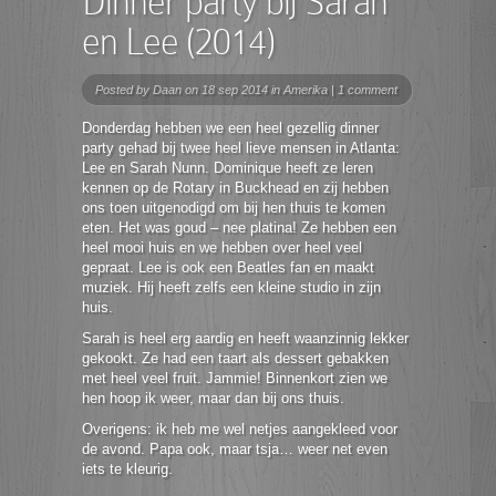
Dinner party bij Sarah
en Lee (2014)
Posted by
Daan
on 18 sep 2014 in
Amerika
|
1 comment
Donderdag hebben we een heel gezellig dinner
party gehad bij twee heel lieve mensen in Atlanta:
Lee en Sarah Nunn. Dominique heeft ze leren
kennen op de Rotary in Buckhead en zij hebben
ons toen uitgenodigd om bij hen thuis te komen
eten. Het was goud – nee platina! Ze hebben een
heel mooi huis en we hebben over heel veel
gepraat. Lee is ook een Beatles fan en maakt
muziek. Hij heeft zelfs een kleine studio in zijn
huis.
Sarah is heel erg aardig en heeft waanzinnig lekker
gekookt. Ze had een taart als dessert gebakken
met heel veel fruit. Jammie! Binnenkort zien we
hen hoop ik weer, maar dan bij ons thuis.
Overigens: ik heb me wel netjes aangekleed voor
de avond. Papa ook, maar tsja… weer net even
iets te kleurig.