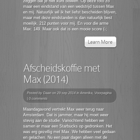
zeggen dat je niet kunt bowlen. Op deze foto zo
maar een eindstand van een wedstrijd tussen Max
en mij. Natuurlijk wil ik het liefst bescheiden blijven,
maar met deze eindstanden is dan natuurlijk best
moeilijk. 212 punten voor mij. En voor die arme
Max: 149. Maar ook dat is een mooie score (-;
Learn More
Afscheidskoffie met
Max (2014)
Posted by
Daan
on 29 sep 2014 in
Amerika
,
Voorpagina
|
0 comments
Maandagavond vertrekt Max weer terug naar
Amsterdam. Dat is jammer, maar hij moet weer
stevig aan de studie. Vanochtend hebben we
samen er maar een Starbucks op gedronken. Het
was erg gezellig met Max. We hebben veel gedaan
en gelachen. Nu een paar dagen alleen met de