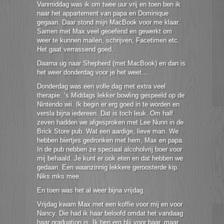
Vanmiddag was ik om twee uur vrij en toen ben ik
naar het appartement van papa en Dominique
gegaan. Daar stond mijn MacBook voor me klaar.
Samen met Max veel geoefend en gewerkt om
weer te kunnen mailen, schrijven, Facetimen etc.
Het gaat verrassend goed.
Daarna ug naar Shepherd (met MacBook) en dan is
het weer donderdag voor je het weet…
Donderdag was een volle dag met extra veel
therapie. ’s Middags lekker bowling gespeeld op de
Nintendo wii. Ik begin er erg goed in te worden en
versla bijna iedereen. Dat is toch leuk. Om half
zeven hadden we afgesproken met Lee Nunn in de
Brick Store pub. Wat een aardige, lieve man. We
hebben biertjes gedronken met hem, Max en papa.
In de pub nebben ze speciaal alcoholvrij boer voor
mij behaald. Je kunt er ook eten en dat hebben we
gedaan. Een waanzinnig lekkere geroosterde kip.
Niks mks mee.
En toen was het al weer bijna vrijdag.
Vrijdag kwam Max met een koffie voor mij en voor
Nancy. Die had ik haar beloofd omdat het vandaag
haar graduation is. Ik ben erg blij voor baar, maar