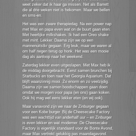
weet zeker dat ik haar ga missen. Net als Barrett
die al drie weken niet is hekomen. Maar we bellen
en sms-en.
Het was een zware therapiedag. Na een power nap
met Max en papa even wat on de buurt gaan eten.
Met heerlijke milkshakes. Ik had een Oreo shake
met mint. Lekker. Daarna zijn we op een
mannenuitstkr gegaan. Erg leuk, maar we waren al
om half negen terug op honk. Het was een mooie
dag als aanloop naar het weekend.
Zaterdag lekker even uitgeslapen. Met Max heb ik
de middag doorgebracht. Eerst samen brunchen bij
Starbucks en toen naar het Georgia Aquarium. Dat
blijft waanzinnig mooi. Zo enorm en zo veelzijdig.
Daarna zijn we samen boodschappen gaan doen
omdat we morgen voor papa (en ons) gaan koken.
Ook hij mag wel eens lekker eten (en wij ook).
Maar vanavond zijn we naar de Zinburger gegaan
voor een Kobe burger. Bij de Cheesecake Factory
was een wachttijd van anderhalf uur – en Zinburger
is even lekker en wat moderner. De Cheesecake
Factory is eigenlijk standaard voor de Bonte Avond,
maar Max vertrekt gelukkig pas maandagavond.