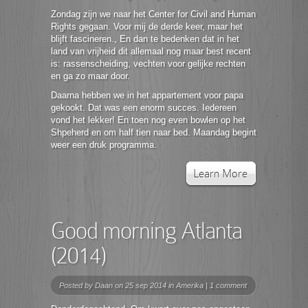
Zondag zijn we naar het Center for Civil and Human
Rights gegaan. Voor mij de derde keer, maar het
blijft fascineren., En dan te bedenken dat in het
land van vrijheid dit allemaal nog maar best recent
is: rassenscheiding, vechten voor gelijke rechten
en ga zo maar door.
Daarna hebben we in het appartement voor papa
gekookt. Dat was een enorm succes. Iedereen
vond het lekker! En toen nog even bowlen op het
Shpeherd en om half tien naar bed. Maandag begint
weer een druk programma.
Learn More
Good morning Atlanta
(2014)
Posted by
Daan
on 25 sep 2014 in
Amerika
|
1 comment