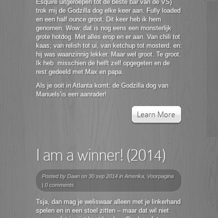
Esquire uitgeroepen tot de beste bar van de VS)
trok mij de Godzilla dog elke keer aan. Fully loaded
en een half ounce groot. Dit keer heb ik hem
genomen. Wow: dat is nog eens een monsterlijk
grote hotdog. Met alles erop en er aan. Van chili tot
kaas; van relish tot ui, van ketchup tot mosterd. en:
hij was waanzinnig lekker. Maar wel groot. Te groot.
Ik heb misschien de helft zelf opgegeten en de
rest gedeeld met Max en papa.
Als je ooit in Atlanta komt: de Godzilla dog van
Manuels’is een aanrader!
Learn More
I am a winner! (2014)
Posted by
Daan
on 30 sep 2014 in
Amerika
,
Voorpagina
|
0 comments
Tsja, dan mag je weliswaar alleen met je linkerhand
spelen en in een stoel zitten – maar dat wil niet