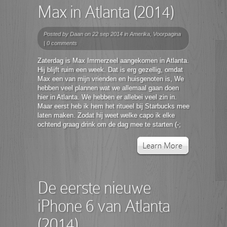
Max in Atlanta (2014)
Posted by
Daan
on 22 sep 2014 in
Amerika
,
Voorpagina
|
0 comments
Zaterdag is Max Immerzeel aangekomen in Atlanta.
Hij blijft ruim een week. Dat is erg gezellig, omdat
Max een van mijn vrienden en huisgenoten is, We
hebben veel plannen wat we allemaal gaan doen
hier in Atlanta. We hebben er allebei veel zin in.
Maar eerst heb ik hem het ritueel bij Starbucks mee
laten maken. Zodat hij weet welke capo ik elke
ochtend graag drink om de dag mee te starten (-;
Learn More
De eerste nieuwe
iPhone 6 van Atlanta
(2014)