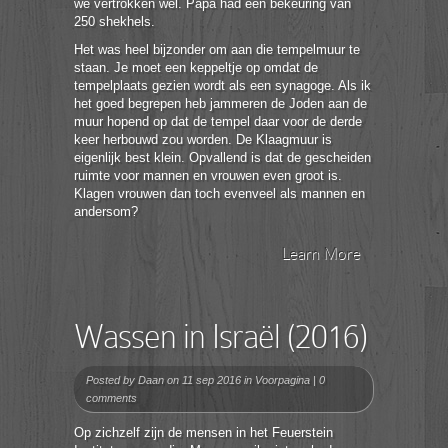
we vertrokken wel. Papa had een bekeuring van
250 shekhels.
Het was heel bijzonder om aan die tempelmuur te
staan. Je moet een keppeltje op omdat de
tempelplaats gezien wordt als een synagoge. Als ik
het goed begrepen heb jammeren de Joden aan de
muur hopend op dat de tempel daar voor de derde
keer herbouwd zou worden. De Klaagmuur is
eigenlijk best klein. Opvallend is dat de gescheiden
ruimte voor mannen en vrouwen even groot is.
Klagen vrouwen dan toch evenveel als mannen en
andersom?
Learn More
Wassen in Israël (2016)
Posted by
Daan
on 11 sep 2016 in
Voorpagina
|
0
comments
Op zichzelf zijn de mensen in het Feuerstein