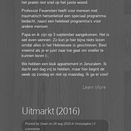
het praten niet snel op het juiste woord.
Professor Feuerstein heeft voor mensen met
traumatisch hersenletsel een speciaal programma
bedacht, naast een heleboel programma’s voor
andere mensen.
Papa en ik zijn op 3 september aangekomen. Het is
wel even wennen. Zo kun je hier bijna niets lezen
omdat alles in het Hebreeuws is geschreven. Best
vreemd als je er juist naar toe gaat om sneller te
kunnen lezen (-;
We hebben een leuk appartement in Jeruzalem. Ik
dacht een dag vrij te hebben, maar hier begint de
week op zondag en niet op maandag. Ik ga er voor!
Learn More
Uitmarkt (2016)
Posted by
Daan
on 28 aug 2016 in
Voorpagina
|
0
comments