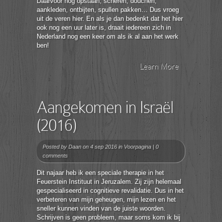
Daarvoor nog opstaan, scheren, douchen,
aankleden, ontbijten, spullen pakken… Dus vroeg
uit de veren hier. En als je dan bedenkt dat het hier
ook nog een uur later is, draait iedereen zich in
Nederland nog een keer om als ik al aan het werk
ben!
Learn More
Aangekomen in Israël
(2016)
Posted by
Daan
on 4 sep 2016 in
Voorpagina
|
0
comments
Dit najaar heb ik een speciale therapie in het
Feuerstein Instituut in Jeruzalem. Zij zijn helemaal
gespecialiseerd in cognitieve revalidatie. Dus in het
verbeteren van mijn geheugen, mijn lezen en het
sneller kunnen vinden van de juiste woorden.
Schrijven is geen probleem, maar soms kom ik bij