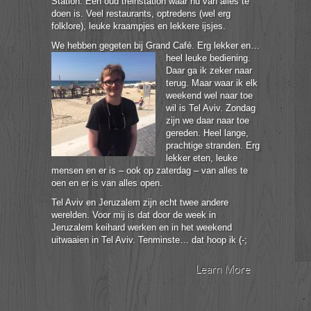
Station. Een oud treinstation waar nu van alles te
doen is. Veel restaurants, optredens (wel erg
folklore), leuke kraampjes en lekkere ijsjes.
We hebben gegeten bij Grand Café. Erg lekker en…
heel leuke bediening.
Daar ga ik zeker naar
terug. Maar waar ik elk
weekend wel naar toe
wil is Tel Aviv. Zondag
zijn we daar naar toe
gereden. Heel lange,
prachtige stranden. Erg
lekker eten, leuke
mensen en er is – ook op zaterdag – van alles te
oen en er is van alles open.
Tel Aviv en Jeruzalem zijn echt twee andere
werelden. Voor mij is dat door de week in
Jeruzalem keihard werken en in het weekend
uitwaaien in Tel Aviv. Tenminste… dat hoop ik (-;
Learn More