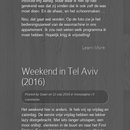
Institute erg aardig. Maar waar ik niet op had
gerekend was dat zij vinden dat ik ook zelf de was
moet doen. En de afwas, en het schoonmaken….
Nou, dat gaat wat worden. Op de foto zie je het
bedieningspaneel van de wasmachine in ons
appartement. Ik zou niet weten welk programma ik
moet hebben. Hopelijk krijg ik vrijstelling!
Learn More
Weekend in Tel Aviv
(2016)
Posted by
Daan
on 11 sep 2016 in
Voorpagina
|
0
comments
Het weekend hier is anders. Ik heb vrij op vrijdag en
zaterdag. De eerste vrije vrijdag hebben we lekker
lazy doorgebracht. Met iets langer uitslapen, een
mooi ontbijt, slenteren in de buurt en naar het First