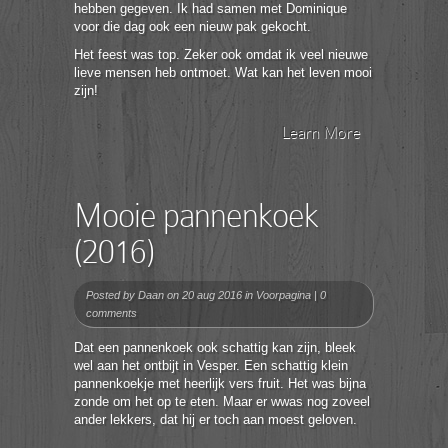
hebben gegeven. Ik had samen met Dominique
voor die dag ook een nieuw pak gekocht.
Het feest was top. Zeker ook omdat ik veel nieuwe
lieve mensen heb ontmoet. Wat kan het leven mooi
zijn!
Learn More
Mooie pannenkoek
(2016)
Posted by
Daan
on 20 aug 2016 in
Voorpagina
|
0
comments
Dat een pannenkoek ook schattig kan zijn, bleek
wel aan het ontbijt in Vesper. Een schattig klein
pannenkoekje met heerlijk vers fruit. Het was bijna
zonde om het op te eten. Maar er wwas nog zoveel
ander lekkers, dat hij er toch aan moest geloven.