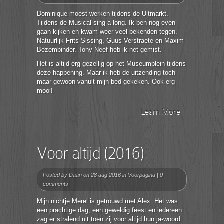
Dominique moest werken tijdens de Uitmarkt.
Tijdens de Musical sing-a-long. Ik ben nog even
gaan kijken en kwam weer veel bekenden tegen.
Natuurlijk Frits Sissing, Guus Verstraete en Maxim
Bezembinder. Tony Neef heb ik net gemist.
Het is altijd erg gezellig op het Museumplein tijdens
deze happening. Maar ik heb de uitzending toch
maar gewoon vanuit mijn bed gekeken. Ook erg
mooi!
Learn More
Voor altijd (2016)
Posted by
Daan
on 28 aug 2016 in
Voorpagina
|
0
comments
Mijn nichtje Merel is getrouwd met Alex. Het was
een prachtige dag, een geweldig feest en iedereen
zag er stralend uit toen zij voor altijd hun ja-woord