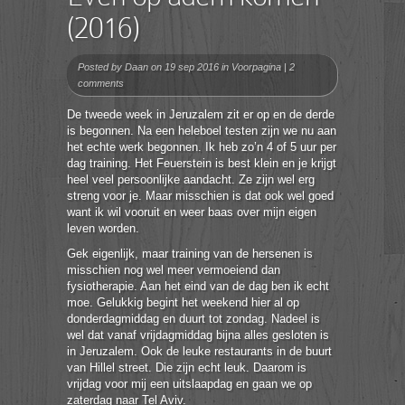
(2016)
Posted by
Daan
on 19 sep 2016 in
Voorpagina
|
2
comments
De tweede week in Jeruzalem zit er op en de derde
is begonnen. Na een heleboel testen zijn we nu aan
het echte werk begonnen. Ik heb zo’n 4 of 5 uur per
dag training. Het Feuerstein is best klein en je krijgt
heel veel persoonlijke aandacht. Ze zijn wel erg
streng voor je. Maar misschien is dat ook wel goed
want ik wil vooruit en weer baas over mijn eigen
leven worden.
Gek eigenlijk, maar training van de hersenen is
misschien nog wel meer vermoeiend dan
fysiotherapie. Aan het eind van de dag ben ik echt
moe. Gelukkig begint het weekend hier al op
donderdagmiddag en duurt tot zondag. Nadeel is
wel dat vanaf vrijdagmiddag bijna alles gesloten is
in Jeruzalem. Ook de leuke restaurants in de buurt
van Hillel street. Die zijn echt leuk. Daarom is
vrijdag voor mij een uitslaapdag en gaan we op
zaterdag naar Tel Aviv.