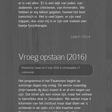
er is van alles. Er is een wijk van joden, van
arabieren, van christenen, van Armeniërs. We
hebben er erg lekker gegeten, hoewel het best
toeristisch is. Het is veel lopen, er zijn veel
trappen, dus voor mij is er zijn ook meteen een
beetje fysiotherapie.
Learn More
Vroeg opstaan (2016)
Posted by
Daan
on 5 sep 2016 in
Voorpagina
|
0
comments
Het programma in het Feuerstein begint op
sommige dagen erg vroeg. De eerste maandag
(mijn tweede dg dus) moest ik er al om negen uur
zijn. Dat klinkt als een mooie tijd, maar het verkeer
is hartstikke druk in Jeruzalem. We wonen maar 4
kilometer van het instituut maar daar doen we ’s
ochtends in de spits zo’n drie kwartier over.