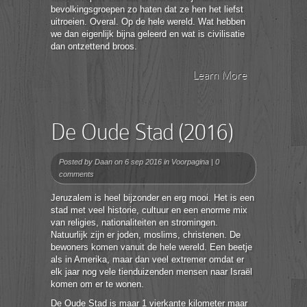
bevolkingsgroepen zo haten dat ze hen het liefst
uitroeien. Overal. Op de hele wereld. Wat hebben
we dan eigenlijk bijna geleerd en wat is civilisatie
dan ontzettend broos.
Learn More
De Oude Stad (2016)
Posted by
Daan
on 6 sep 2016 in
Voorpagina
|
0
comments
Jeruzalem is heel bijzonder en erg mooi. Het is een
stad met veel historie, cultuur en een enorme mix
van religies, nationaliteiten en stromingen.
Natuurlijk zijn er joden, moslims, christenen. De
bewoners komen vanuit de hele wereld. Een beetje
als in Amerika, maar dan veel extremer omdat er
elk jaar nog vele tienduizenden mensen naar Israël
komen om er te wonen.
De Oude Stad is maar 1 vierkante kilometer maar