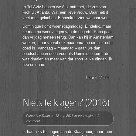
In Tel Aviv hebben we Alix ontmoet, de zus van
Rick uit Atlanta. Wat een lieve vrouw. Daar heb ik
veel mee gelachen. Binnenkort zien we haar weer.
Dominique komt woensdagmiddag. Eindelijk, maar
ze mag nu weer vliegen van de oogarts. Papa gaat
dan vrijdag meteen terug. Dan kan hij in Amsterdam
werken, maar vooral ook naar oma toe die niet echt
goed is. Vandaag – maandag – gaan we dan
boodschappen doen voor als Dominique komt, de
was draaien en meer van dat soort leuke dingen. Ik
heb er zin in.
Learn More
Niets te klagen? (2016)
Posted by
Daan
on 12 sep 2016 in
Voorpagina
|
1
comment
Ik had niks te klagen aan de Klaagmuur, maar toen