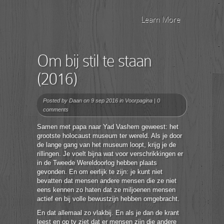
Learn More
Om bij stil te staan
(2016)
Posted by
Daan
on 9 sep 2016 in
Voorpagina
|
0
comments
Samen met papa naar Yad Vashem geweest: het
grootste holocaust museum ter wereld. Als je door
de lange gang van het museum loopt, krijg je de
rillingen. Je voelt bijna wat voor verschrikkingen er
in de Tweede Wereldoorlog hebben plaats
gevonden. En om eerlijk te zijn: je kunt niet
bevatten dat mensen andere mensen die ze niet
eens kennen zo haten dat ze miljoenen mensen
actief en bij volle bewustzijn hebben omgebracht.
En dat allemaal zo vlakbij. En als je dan de krant
leest en op tv ziet dat er mensen zijn die andere