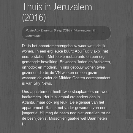
Thuis in Jeruzalem
(2016)
Posted by
Daan
on 9 sep 2016 in
Voorpagina
|
0
comments
Dit is het appartementengebouw waar we tijdelijk
wonen. In een erg leuke buurt: Abu Tur, vlakbij het
eerste station. Met leuke restaurants en een erg
gemengde bevolking. Er wonen Joden en Arabieren,
orthodox en modern. In ons gebouw wonen twee
gezinnen die bij de VN werken en een gezin
waarvan de vader de Midden Oosten correspondent
is van Sky News.
Ons appartement heeft twee slaapkamers en twee
badkamers. Het is allemaal erg anders dan in
Atlanta, maar ook erg leuk. De eigenaar van het
appartement, Bar, is net vader geworden van een
jongentje. Hij mag de naam nog niet vertellen tot na
de besnijdenis. Misschien gaat-ie wel Daan heten
(-;