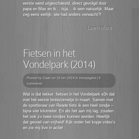
eerste werd uitgeschakeld, direct gevolgd door
papa en Max en ik… tsja… ik won natuurlijk. Maar
zeg eens eerlijk: wie had anders verwacht?!
Learn More
Fietsen in het
Vondelpark (2014)
Posted by
Daan
on 16 mrt 2014 in
Voorpagina
|
6
comments
Wat is dat lekker: fietsen in het Vondelpark e3n dat
met het eerste lentezonnetje in maart. Samen met
de sportleraar van Reade fiets ik een heel rondje –
bijna vier kilometer. En als het aan mij lag, zouden
het ook zo twee rondjes kunnen worden. Heerlijk
dat gevoel van vrijheid! Kijk onder het kopje video’s
en zie mij live in actie!