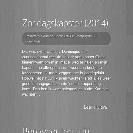
Zondagskapster (2014)
Posted by
Daan
on 12 mrt 2014 in
Voorpagina
|
0
comments
Dat was even wennen: Dominique die
zondagochtend met de schaar van kapper Geert
binnenkwam om mijn ‘matje’ weg te halen en mijn
kapsel – na alle operaties – weer een beetje te
fatsoeneren. Ik moet zeggen: het is goed gelukt.
Hoewel het natuurlijk even wachten is tot alles weer
goed is aangegroeid en de ‘echte’ kapper langs
komt. Dan ben ik weer helemaal de oude. Kan niet
wachten…
Learn More
Ben weer terug in