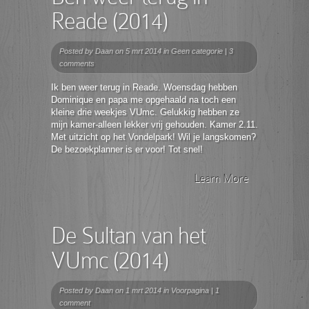
Reade (2014)
Posted by
Daan
on 5 mrt 2014 in
Geen categorie
|
3
comments
Ik ben weer terug in Reade. Woensdag hebben
Dominique en papa me opgehaald na toch een
kleine drie weekjes VUmc. Gelukkig hebben ze
mijn kamer-alleen lekker vrij gehouden. Kamer 2.11.
Met uitzicht op het Vondelpark! Wil je langskomen?
De bezoekplanner is er voor! Tot snel!
Learn More
De Sultan van het
VUmc (2014)
Posted by
Daan
on 1 mrt 2014 in
Voorpagina
|
1
comment