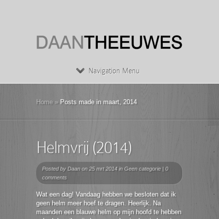
Navigation Menu
Home
»
Posts made in maart, 2014
Helmvrij (2014)
Posted by
Daan
on 25 mrt 2014 in
Geen categorie
|
0
comments
Wat een dag! Vandaag hebben we besloten dat ik
geen helm meer hoef te dragen. Heerlijk. Na
maanden een blauwe helm op mijn hoofd te hebben