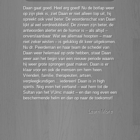
Daan gaat goed. Heel erg goed! Nu de botlap weer
op zijn plek is, ziet Daan er niet alleen top uit, hij
spreekt ook veel beter. De woordenschat van Daan
lijkt al wel verdriedubbeld. De zinnen zijn beter, de
antwoorden alerter en de humor is – als altijd –
onverslaanbaar. Wat we allemaal hoopten – maar
niet zeker wisten – is gelukkig dit keer uitgekomen.
Nu dr. Peerdeman en haar team de schedel van
Daan weer helemaal op orde hebben, staat Daan
weer aan het begin van een nieuwe periode waarin
hij weer grote sprongen gaat maken. Daan is er
klaar voor en ook de mensen om hem heen.
Vrienden, familie, therapeuten, artsen,
verpleegkundigen… iedereen! Daan is in high
spirits. Nog even het verband – wat hem tot de
Sultan van het VUmc maakt – en dan nog even een
beschermende helm en dan op naar de toekomst!
Learn More