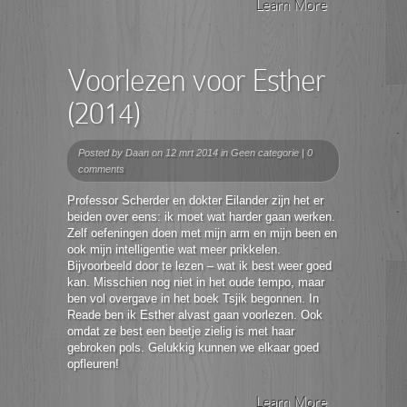
Learn More
Voorlezen voor Esther
(2014)
Posted by
Daan
on 12 mrt 2014 in
Geen categorie
|
0
comments
Professor Scherder en dokter Eilander zijn het er
beiden over eens: ik moet wat harder gaan werken.
Zelf oefeningen doen met mijn arm en mijn been en
ook mijn intelligentie wat meer prikkelen.
Bijvoorbeeld door te lezen – wat ik best weer goed
kan. Misschien nog niet in het oude tempo, maar
ben vol overgave in het boek Tsjik begonnen. In
Reade ben ik Esther alvast gaan voorlezen. Ook
omdat ze best een beetje zielig is met haar
gebroken pols. Gelukkig kunnen we elkaar goed
opfleuren!
Learn More