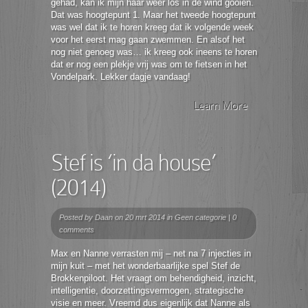
gehad, kan ik mijn haar weer los in de wind gooien.
Dat was hoogtepunt 1. Maar het tweede hoogtepunt
was wel dat ik te horen kreeg dat ik volgende week
voor het eerst mag gaan zwemmen. En alsof het
nog niet genoeg was… ik kreeg ook ineens te horen
dat er nog een plekje vrij was om te fietsen in het
Vondelpark. Lekker dagje vandaag!
Learn More
Stef is ‘in da house’
(2014)
Posted by
Daan
on 20 mrt 2014 in
Geen categorie
|
0
comments
Max en Nanne verrasten mij – net na 7 injecties in
mijn kuit – met het wonderbaarlijke spel Stef de
Brokkenpiloot. Het vraagt om behendigheid, inzicht,
intelligentie, doorzettingsvermogen, strategische
visie en meer. Vreemd dus eigenlijk dat Nanne als