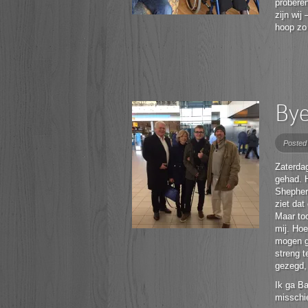
proberen
zijn wij
hoop zo 
Bye
Posted
Zaterda
gehad. 
Shepher
ziet dat
Maar toc
mij. Hoe
mogen ga
streng t
gezegd, 
Ik ga Ba
misschi