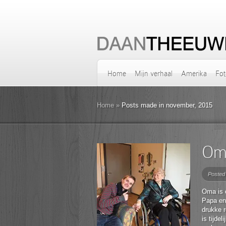
Home
Mijn verhaal
Amerika
Fot
Home
»
Posts made in november, 2015
Oma
Posted
Oma is e
Papa en
drukke r
is tijde