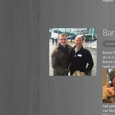
maken!
Barr
Posted
Barrett 
als ik i
Barrett 
heeft ee
had geb
van Mosk