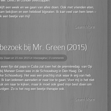
wel. Direct en zonder overstappen.
blijft een week en we gaan van alles doen. Ook met vrienden eten,
m bekijken en een heleboel bijpraten. Ik kan veel van hem leren –
ok een beetje van mij!
Learn More
bezoek bij Mr. Green (2015)
 by
Daan
on 15 nov 2015 in
Voorpagina
|
0 comments
 even fijn dat papa in Cuba zat toen het de premièredag van Op
bij Meneer Green was in de Schouwburg in Den Haag. De
jke Schouwburg. Het was een prachtig stuk waar ik erg van heb
 Ik kan iedereen aanraden er naar toe te gaan. Voor mij is het niet
euk om naar te kijken, maar ik moet ook goed mijn best doen om
 volgen. Zo is het nog een beetje therapie ook.
Learn More