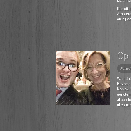
Maar nu 
Barrett 
Amsterda
en hij o
Op 
Posted
Was dat
Bezoek 
Koninkli
genoten.
alleen l
alles te