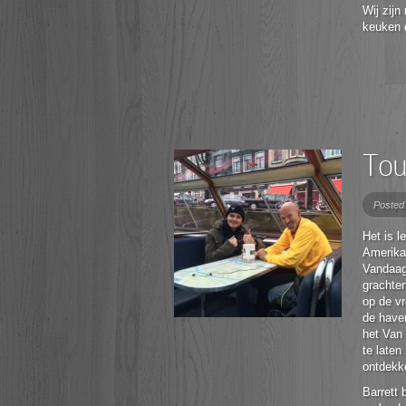
Wij zijn
keuken d
Tou
Posted
Het is 
Amerika
Vandaag
grachten
op de v
de have
het Van
te laten
ontdekk
Barrett 