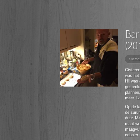
Bar
(20
Posted
Gisteren
was het 
Hij was 
gesprok
plannen,
meer. Ik
Op de la
de suru
duur. Ma
maat we
maagvul
cobbler t