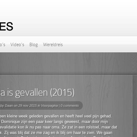
o’s
Video’s
Blog
Wereldreis
 is gevallen (2015)
 by
Daan
on 29 nov 2015 in
Voorpagina
|
0 comments
en kleine week geleden gevallen en heeft heel veel pijn gehad.
 Dominique zijn een paar keer langs geweest, maar door mijn
evalidatie kon ik nu pas naar oma. Ze zat in een rolstoel, maar dat
lijk. Zij was blij dat ze me zag en ik blij om haar te zien. We gaan