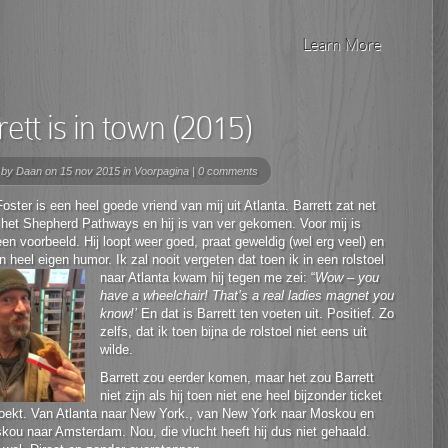
Learn More
ett is in town (2015)
 by
Daan
on 15 nov 2015 in
Voorpagina
|
0 comments
Foster is een heel goede vriend van mij uit Atlanta. Barrett zat net
n het Shepherd Pathways en hij is van ver gekomen. Voor mij is
een voorbeeld. Hij loopt weer goed, praat geweldig (wel erg veel) en
n heel eigen humor. Ik zal nooit vergeten dat toen ik in een rolstoel
naar Atlanta kwam hij
tegen me zei: “
Wow – you
have a wheelchair! That’s a real ladies magnet you
know!’
En dat is Barrett ten voeten uit. Positief. Zo
zelfs, dat ik toen bijna de rolstoel niet eens uit
wilde.
Barrett zou eerder komen, maar het zou Barrett
niet zijn als hij toen niet ene heel bijzonder ticket
oekt. Van Atlanta naar New York., van New York naar Moskou en
ou naar Amsterdam. Nou, die vlucht heeft hij dus niet gehaald.