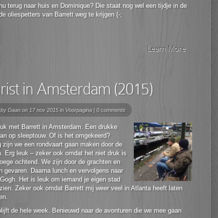
 nu terug naar huis en Dominique? Die staat nog wel een tijdje in de
e oliespetters van Barrett weg te krijgen (-;
Learn More
rist in Amsterdam (2015)
 by
Daan
on 17 nov 2015 in
Voorpagina
|
0 comments
leuk met Barrett in Amsterdam. Een drukke
an op sleeptouw. Of is het omgekeerd?
 zijn we een rondvaart gaan maken door de
. Erg leuk – zeker ook omdat het niet druk is
roege ochtend. We zijn door de grachten en
n gevaren. Daarna lunch en vervolgens naar
 Gogh. Het is leuk om iemand je eigen stad
 zien. Zeker ook omdat Barrett mij weer veel in Atlanta heeft laten
en.
blijft de hele week. Benieuwd naar de avonturen die we mee gaan