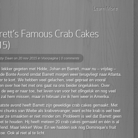
Learn More
rett’s Famous Crab Cakes
15)
 by
Daan
on 20 nov 2015 in
Voorpagina
|
0 comments
 lekker gegeten met Hidde, Johan en Barrett, maar nu – vrijdag –
de Bonte Avond omdat Barrett morgen weer terugvliegt naar Atlanta.
er te kort. We hebben veel gelachen, veel gepraat en vooral
en over hoe het met ons gaat na ons beider ongelukken. Over
 de weg er naar toe, het leven van voor het o9ngeluk en nog veel
 zal hem missen, maar in februari zie ik hem weer in Amerika.
atste avond heeft Barrett zijn geweldige crab cakes gemaakt. Met
mi chunks van Wiebe als krabvervanger, want echte krab is wel heel
ar ze smaakten er niet minder om. Probleem is wel dat Barrett geen
et te houden. Hij heeft meteen 20 crab cakes gemaakt en één is al
lend. Maar lekker! Wow. En we hadden ook nog Dominique’s fruit
oe. Ook al niet al te licht.