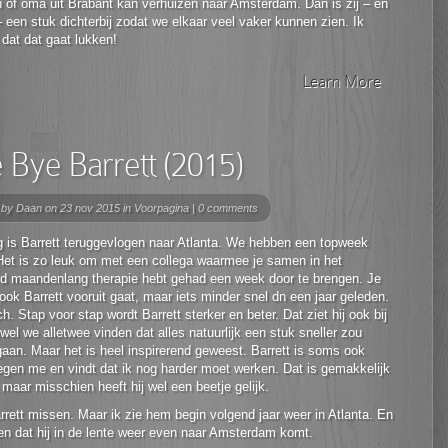
 of oma uit Brabant kan verhuizen naar Amsterdam. Dan is zij – en
 – een stuk dichterbij zodat we elkaar veel vaker kunnen zien. Ik
dat dat gaat lukken!
Learn More
 Bye Barrett (2015)
 by
Daan
on 23 nov 2015 in
Voorpagina
|
0 comments
g is Barrett teruggevlogen naar Atlanta. We hebben een topweek
Het is zo leuk om met een collega waarmee je samen in het
d maandenlang therapie hebt gehad een week door te brengen. Je
 ook Barrett vooruit gaat, maar iets minder snel dn een jaar geleden.
h. Stap voor stap wordt Barrett sterker en beter. Dat ziet hij ook bij
wel we alletwee vinden dat alles natuurlijk een stuk sneller zou
an. Maar het is heel inspirerend geweest. Barrett is soms ook
egen me en vindt dat ik nog harder moet werken. Dat is gemakkelijk
maar misschien heeft hij wel een beetje gelijk.
rrett missen. Maar ik zie hem begin volgend jaar weer in Atlanta. En
en dat hij in de lente weer even naar Amsterdam komt.