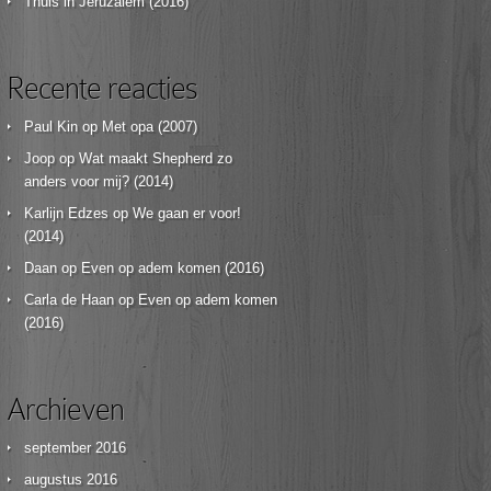
Thuis in Jeruzalem (2016)
Recente reacties
Paul Kin
op
Met opa (2007)
Joop
op
Wat maakt Shepherd zo
anders voor mij? (2014)
Karlijn Edzes
op
We gaan er voor!
(2014)
Daan
op
Even op adem komen (2016)
Carla de Haan
op
Even op adem komen
(2016)
Archieven
september 2016
augustus 2016