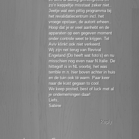
zo’n keppeltje misstaat zeker niet..
Jeetje wat een pittig programma bij
het revalidatiecentrum incl. het
vroege opstaan, de autorit erheen..
Hoop dat je er veel aanhebt en de
apparaten op een gegeven moment
onder controle weet te krijgen. Tel
Aviv klinkt ook niet verkeerd.
Wij zijn net terug van Revival
Engeland (Do heeft wat foto’s) en nu
misschien nog even naar N.Italie. De
hittegolf is in NL voorbij, het was
terrible m.n. hier boven achter in huis
en de tuin ook té warm. Paar keer
naar de kust gegaan to cool.
We keep posted, best of luck met al
je ondernemingen daar!
Liefs,
Sabine
Reply