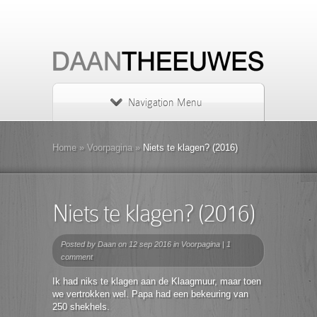
Navigation Menu
Home
»
Voorpagina
»
Niets te klagen? (2016)
Niets te klagen? (2016)
Posted by
Daan
on 12 sep 2016 in
Voorpagina
|
1
comment
Ik had niks te klagen aan de Klaagmuur, maar toen
we vertrokken wel. Papa had een bekeuring van
250 shekhels.