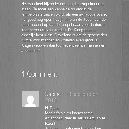
Het was heel bijzonder om aan die tempelmuur te
staan. Je moet een keppeltje op omdat de
tempelplaats gezien wordt als een synagoge. Als ik
het goed begrepen heb jammeren de Joden aan de
muur hopend op dat de tempel daar voor de derde
keer herbouwd zou worden. De Klaagmuur is
eigenlijk best klein. Opvallend is dat de gescheiden
ruimte voor mannen en vrouwen even groot is.
Klagen vrouwen dan toch evenveel als mannen en
andersom?
1 Comment
Sabine
|
18 september
2016
Hi Daan,
Mooie foto’s en interessante
ervaringen, daar in Jeruzalem, zo te
lezen!
Je bent al aardig geïntergreerd en