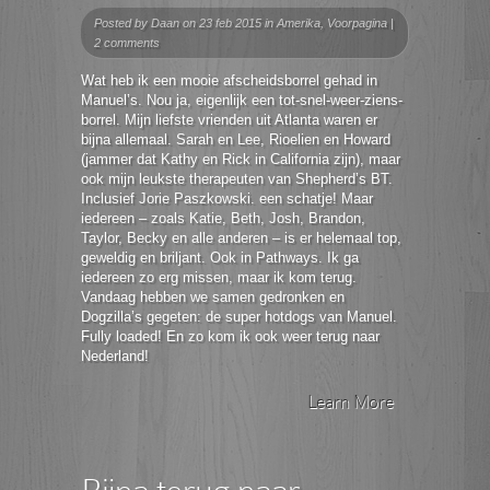
Posted by
Daan
on 23 feb 2015 in
Amerika
,
Voorpagina
|
2 comments
Wat heb ik een mooie afscheidsborrel gehad in
Manuel’s. Nou ja, eigenlijk een tot-snel-weer-ziens-
borrel. Mijn liefste vrienden uit Atlanta waren er
bijna allemaal. Sarah en Lee, Rioelien en Howard
(jammer dat Kathy en Rick in California zijn), maar
ook mijn leukste therapeuten van Shepherd’s BT.
Inclusief Jorie Paszkowski. een schatje! Maar
iedereen – zoals Katie, Beth, Josh, Brandon,
Taylor, Becky en alle anderen – is er helemaal top,
geweldig en briljant. Ook in Pathways. Ik ga
iedereen zo erg missen, maar ik kom terug.
Vandaag hebben we samen gedronken en
Dogzilla’s gegeten: de super hotdogs van Manuel.
Fully loaded! En zo kom ik ook weer terug naar
Nederland!
Learn More