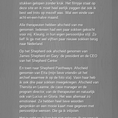
stukken gelopen zonder kruk. Het filmpje staat op
deze site en ik moet heel eerlijk zeggen dat ook ik
best wel trots op mezelf was. Wat een einde van
acht-en-een-halve maand.
Alle therapeuten hebben afscheid van me
genomen. Iedereen had een paar sokken gekocht
voor mij. Kleurig, in hun eigen persoonlijke stijl. Zo
lief! Ik ga met wel vijftien paar nieuwe sokken terug
naar Nederland.
Op het Shepherd ook afscheid genomen van
James Shepherd en Gary: de president en de CEO
van het Shepherd Center.
En toen naar Shepherd Pasthways. Afscheid
genomen van Etta (mijn lieve vriendin uit het
archief waarmee ik op de foto sta). Vasn haar heb
ik ook drie paar sokken meegekregen. Afscheid van
Thersita en Leanne, de case manager en de
program director, van de therapeuten en natuurlijk
ook van Lucius en Gloria. Het was allemaal zo
emotioneel. Ze hebben heel lieve woorden
gesproken en een mooie kaart mee gegeven met
persoonlijke wensen. Die ga ik inlijsten.