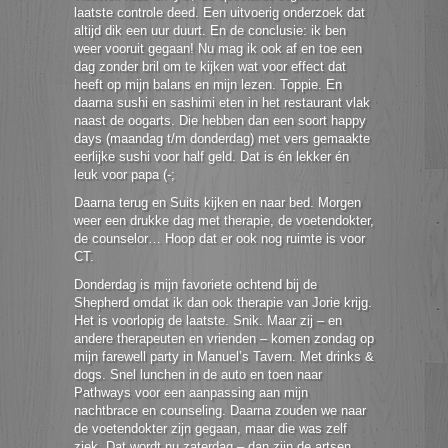
laatste controle deed. Een uitvoerig onderzoek dat
altijd dik een uur duurt. En de conclusie: ik ben
weer vooruit gegaan! Nu mag ik ook af en toe een
dag zonder bril om te kijken wat voor effect dat
heeft op mijn balans en mijn lezen. Toppie. En
daarna sushi en sashimi eten in het restaurant vlak
naast de oogarts. Die hebben dan een soort happy
days (maandag t/m donderdag) met vers gemaakte
eerlijke sushi voor half geld. Dat is én lekker én
leuk voor papa (-;
Daarna terug en Suits kijken en naar bed. Morgen
weer een drukke dag met therapie, de voetendokter,
de counselor… Hoop dat er ook nog ruimte is voor
CT.
Donderdag is mijn favoriete ochtend bij de
Shepherd omdat ik dan ook therapie van Jorie krijg.
Het is voorlopig de laatste. Snik. Maar zij – en
andere therapeuten en vrienden – komen zondag op
mijn farewell party in Manuel’s Tavern. Met drinks &
dogs. Snel lunchen in de auto en toen naar
Pathways voor een aanpassing aan mijn
nachtbrace en counseling. Daarna zouden we naar
de voetendokter zijn gegaan, maar die was zelf
ziek. Dat wordt nu zaterdag – dan zijn de artsen