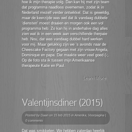
hoe ik mijn therapie volg. Dan kan hij met zijn team
dat programma naadloos overnemen, zodat ik in
Nederland mezelf verder ontwikkel. Dat is geweldig,
maar de keerzijde was wel dat ik vandaag dubbele
‘diensten’ moest draaien en morgen ook een vol
programma heb. Zo kan hij in anderhalve dag alles
zien wat ik in een week aan verschillende therpaie
heb. Nou, dat was vandaag dubbel hard werken
voor mij. Maar gelukkig zijn we ’s avonds naar de
Cheescake Factory gegaan met zijn vrouw Angela,
Dominique en papa. Dat maakte weer veel goed (-;.
Op de foto sta ik tussen mijn Amerikaanse
therapeute Katie en Paul.
Learn More
Valentijnsdiner (2015)
Posted by
Daan
on 15 feb 2015 in
Amerika
,
Voorpagina
|
0 comments
Dat was smikkelen. We hebben zaterdag heerlijk