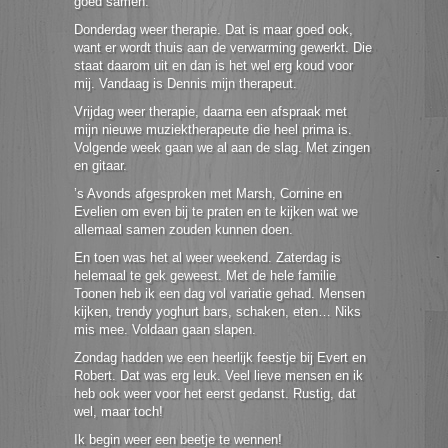
goed samen.
Donderdag weer therapie. Dat is maar goed ook,
want er wordt thuis aan de verwarming gewerkt. Die
staat daarom uit en dan is het wel erg koud voor
mij. Vandaag is Dennis mijn therapeut.
Vrijdag weer therapie, daarna een afspraak met
mijn nieuwe muziektherapeute die heel prima is.
Volgende week gaan we al aan de slag. Met zingen
en gitaar.
’s Avonds afgesproken met Marsh, Cornine en
Evelien om even bij te praten en te kijken wat we
allemaal samen zouden kunnen doen.
En toen was het al weer weekend. Zaterdag is
helemaal te gek geweest. Met de hele familie
Toonen heb ik een dag vol variatie gehad. Mensen
kijken, trendy yoghurt bars, schaken, eten… Niks
mis mee. Voldaan gaan slapen.
Zondag hadden we een heerlijk feestje bij Evert en
Robert. Dat was erg leuk. Veel lieve mensen en ik
heb ook weer voor het eerst gedanst. Rustig, dat
wel, maar toch!
Ik begin weer een beetje te wennen!