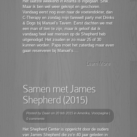
Het laatste weekend in Atlanta is ingegaan. Snik.
Maar ik ben wel weer geknipt en geschoren.
Vandaag eerst nog even naar de voetendokter, dan
C-Therapy en zondag mijn farewell party met Drinks
& Dogs bij Manuel’s Tavern. Eerst dachten we met
een man of tien te zijn, maar ik geloof dat ik
vandaag heel wat mensen op de Shepherd heb
uitgenodigd. Het zouden er zo maar 25 of 30
kunnen worden. Papa moet het zaterdag maar even
gaan reserveren bij Manuel’s….
Learn More
Samen met James
Shepherd (2015)
Posted by
Daan
on 20 feb 2015 in
Amerika
,
Voorpagina
|
0 comments
Het Shepherd Center is opgericht door de ouders
van James Shepherd die zo’n 40 jaar geleden in