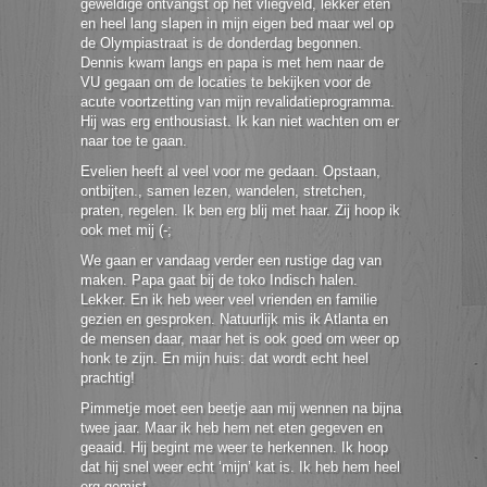
geweldige ontvangst op het vliegveld, lekker eten
en heel lang slapen in mijn eigen bed maar wel op
de Olympiastraat is de donderdag begonnen.
Dennis kwam langs en papa is met hem naar de
VU gegaan om de locaties te bekijken voor de
acute voortzetting van mijn revalidatieprogramma.
Hij was erg enthousiast. Ik kan niet wachten om er
naar toe te gaan.
Evelien heeft al veel voor me gedaan. Opstaan,
ontbijten., samen lezen, wandelen, stretchen,
praten, regelen. Ik ben erg blij met haar. Zij hoop ik
ook met mij (-;
We gaan er vandaag verder een rustige dag van
maken. Papa gaat bij de toko Indisch halen.
Lekker. En ik heb weer veel vrienden en familie
gezien en gesproken. Natuurlijk mis ik Atlanta en
de mensen daar, maar het is ook goed om weer op
honk te zijn. En mijn huis: dat wordt echt heel
prachtig!
Pimmetje moet een beetje aan mij wennen na bijna
twee jaar. Maar ik heb hem net eten gegeven en
geaaid. Hij begint me weer te herkennen. Ik hoop
dat hij snel weer echt ‘mijn’ kat is. Ik heb hem heel
erg gemist.