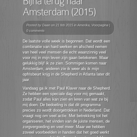
Bijna terug naar
Amsterdam (2015)
Posted by
Daan
on 21 feb 2015 in
Amerika
,
Voorpagina
|
0 comments
De laatste volle week is begonnen. Dat wordt een
combinatie van hard werken en afscheid nemen
van heel veel mensen die echt waanzinnig veel
voor mij in mijn leven zijn gaan betekenen. Maar
gelukkig blijf ik ze zien. Sommigen komen naar
Amsterdam, anderen zie ik weer als ik mijn
opfrisbeurt krijg in de Shepherd in Atlanta later dit
jaar.
Vandaag ga ik met Paul Klaver naar de Shepherd.
Ze hebben een speciale dag voor mij gemaakt,
zodat Paul alles kan zien en leren van wat ze bij
mij doen. De bedoeling is dat dit programma
precies zo wordt doorgetrokken in Nederland. Dat
vraagt nog om veel actie. Met betrekking tot het
organiseren, het vinden van de juiste mensen, de
zorgvergoeding en veel meer. Maar we hebben
zoveel voorbeelden in handen dat het goed werkt