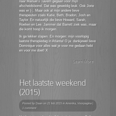
naar Manuel’s Tavern gegaan voor mijn
afscheidsborrel. Dat was geweldig leuk. Ook Jorie
was er (-;. Maar ook al mijn andere lieve
therapeuten zoals Katie, Beth, Bradon, Josh en
Taylor. En natuurlijk die lieve Howard, Sarah,
Roelien en Lee. Jammer dat Barrett ziek was, maar
die komt hoop ik morgen.
Ik ga lekker slapen. En morgen: mijn voorlopig
laatste therapiedag in Atlanta! O ja: dankjewel lieve
Dominique voor alles wat je voor me gedaan hebt
en voor me doet! X
Learn More
Het laatste weekend
(2015)
Posted by
Daan
on 21 feb 2015 in
Amerika
,
Voorpagina
|
1 comment