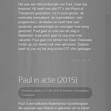
Het was een bliksembezoek van Paul, maar erg
intensief. Hij heeft met alle PT’s (de Physical
Therapists) gesproken, mij in actie gezien, de
methodes bestudeerd, de hulpmiddelen, mijn
programma’s, de doelen en heeft heel veel
opnamen, aantekeningen en verslagen mee terug
genomen. Paul gaat nu snel aan de slag in
Nederland, maar eerst gaat hij nog even met
vakantie. Paul gaat ons binnen het Daan Theeuwes
Fonds op zijn terrein ook mee adviseren. Daarom
heeft hij van mij het enig echte DTF shirt gekregen.
Learn More
Paul in actie (2015)
Posted by
Daan
on 17 feb 2015 in
Amerika
,
Voorpagina
|
1 comment
Paul is een bekende Nederlandse fysiotherapeut
die speciaal naar Atlanta is gekomen om te kijken