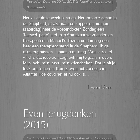
Posted by
Daan
on 20 feb 2015 in
Amerika
,
Voorpagina
|
0 comments
Het zit er deze week bijna op. Net therapie gehad in
de Shepherd, straks naar de kapper en morgen
(zaterdag) naar de voetendokter. Zondag een
‘farewell party’ met mijn Amerikaanse vrienden en
therapeuten in Manuel’s Tavern en dan nog een
keer een therapieochtend in de Shepherd. Ik ga
alles erg missen – maar kom terug. Wat ik zo lief
vind is dat iedereen zegt ook mij te gaan missen.
Mijn lach, mijn inzet, mijn vriendschap. Dat is altijd
leuk om te horen. Ben ik even het zonnetje in
Atlanta! Hoe koud het er nu ook is…
Learn More
Even terugdenken
(2015)
Posted by
Daan
on 19 feb 2015 in
Amerika
,
Voorpagina
|