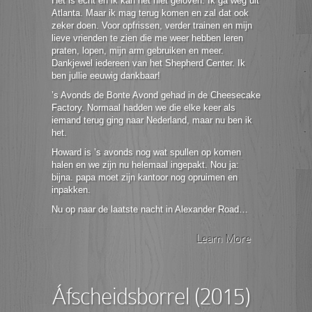
Het is echt en ik kan het niet geloven. Ik ga weg uit
Atlanta. Maar ik mag terug komen en zal dat ook
zeker doen. Voor opfrissen, verder trainen en mijn
lieve vrienden te zien die me weer hebben leren
praten, lopen, mijn arm gebruiken en meer.
Dankjewel iedereen van het Shepherd Center. Ik
ben jullie eeuwig dankbaar!
’s Avonds de Bonte Avond gehad in de Cheesecake
Factory. Normaal hadden we die elke keer als
iemand terug ging naar Nederland, maar nu ben ik
het.
Howard is ’s avonds nog wat spullen op komen
halen en we zijn nu helemaal ingepakt. Nou ja:
bijna. papa moet zijn kantoor nog opruimen en
inpakken.
Nu op naar de laatste nacht in Alexander Road…
Learn More
Áfscheidsborrel (2015)