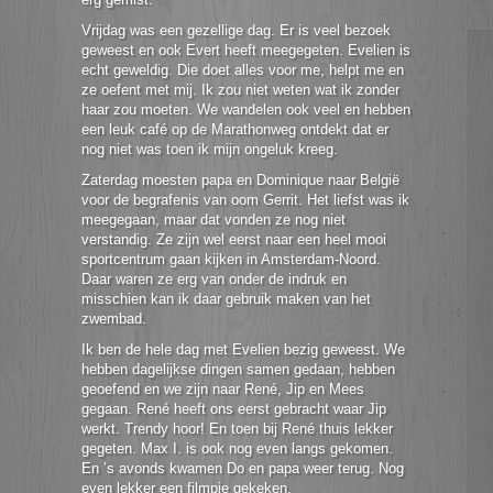
Vrijdag was een gezellige dag. Er is veel bezoek
geweest en ook Evert heeft meegegeten. Evelien is
echt geweldig. Die doet alles voor me, helpt me en
ze oefent met mij. Ik zou niet weten wat ik zonder
haar zou moeten. We wandelen ook veel en hebben
een leuk café op de Marathonweg ontdekt dat er
nog niet was toen ik mijn ongeluk kreeg.
Zaterdag moesten papa en Dominique naar België
voor de begrafenis van oom Gerrit. Het liefst was ik
meegegaan, maar dat vonden ze nog niet
verstandig. Ze zijn wel eerst naar een heel mooi
sportcentrum gaan kijken in Amsterdam-Noord.
Daar waren ze erg van onder de indruk en
misschien kan ik daar gebruik maken van het
zwembad.
Ik ben de hele dag met Evelien bezig geweest. We
hebben dagelijkse dingen samen gedaan, hebben
geoefend en we zijn naar René, Jip en Mees
gegaan. René heeft ons eerst gebracht waar Jip
werkt. Trendy hoor! En toen bij René thuis lekker
gegeten. Max I. is ook nog even langs gekomen.
En ’s avonds kwamen Do en papa weer terug. Nog
even lekker een filmpje gekeken.