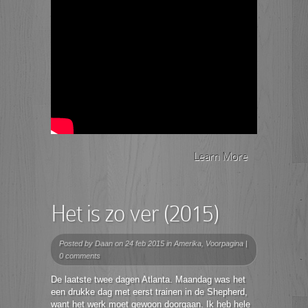
Learn More
Het is zo ver (2015)
Posted by
Daan
on 24 feb 2015 in
Amerika
,
Voorpagina
|
0 comments
De laatste twee dagen Atlanta. Maandag was het
een drukke dag met eerst trainen in de Shepherd,
want het werk moet gewoon doorgaan. Ik heb hele