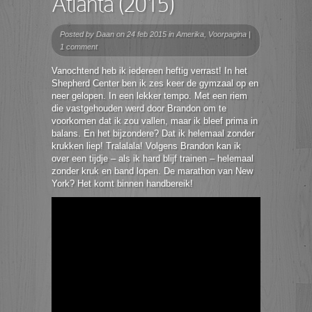
Atlanta (2015)
Posted by
Daan
on 24 feb 2015 in
Amerika
,
Voorpagina
|
1 comment
Vanochtend heb ik iedereen heftig verrast! In het
Shepherd Center ben ik zes keer de gymzaal op en
neer gelopen. In een lekker tempo. Met een riem
die vastgehouden werd door Brandon om te
voorkomen dat ik zou vallen, maar ik bleef prima in
balans. En het bijzondere? Dat ik helemaal zonder
krukken liep! Tralalala! Volgens Brandon kan ik
over een tijdje – als ik hard blijf trainen – helemaal
zonder kruk en band lopen. De marathon van New
York? Het komt binnen handbereik!