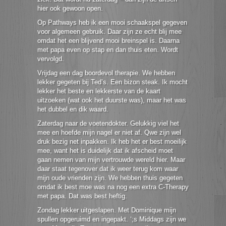
hier ook gewoon open.
Op Pathways heb ik een mooi schaakspel gegeven
voor algemeen gebruik. Daar zijn ze echt blij mee
omdat het een blijvend mooi breinspel is. Daarna
met papa even op stap en dan thuis eten. Wordt
vervolgd.
Vrijdag een dag boordevol therapie. We hebben
lekker gegeten bij Ted’s. Een bizon steak. Ik mocht
lekker het beste en lekkerste van de kaart
uitzoeken (wat ook het duurste was), maar het was
het dubbel en dik waard.
Zaterdag naar de voetendokter. Gelukkig viel het
mee en hoefde mijn nagel er niet af. Qwe zijn wel
druk bezig net inpakken. Ik heb het er best moeilijk
mee, want het is duidelijk dat ik afscheid moet
gaan nemen van mijn vertrouwde wereld hier. Maar
daar staat tegenover dat ik weer terug kom waar
mijn oude vrienden zijn. We hebben thuis gegeten
omdat ik best moe was na nog een extra C-Therapy
met papa. Dat was best heftig.
Zondag lekker uitgeslapen. Met Dominique mijn
spullen opgeruimd en ingepakt. ‘;s Middags zijn we