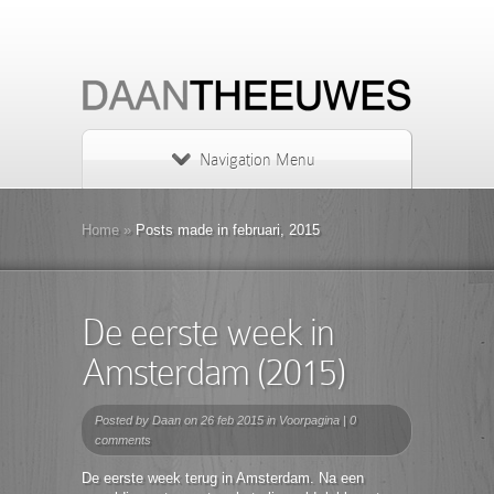
Navigation Menu
Home
»
Posts made in februari, 2015
De eerste week in
Amsterdam (2015)
Posted by
Daan
on 26 feb 2015 in
Voorpagina
|
0
comments
De eerste week terug in Amsterdam. Na een