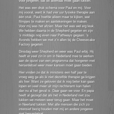
voor jongeren, dat dit allemaal moet gaan lukken.
Het was een druk schema voor Paul en mij. Voor
mij vooral, want ik had vier uur fysieke therapie aan
één stuk. Paul hoefde alleen maar te kijken, wat
filmpjes te maken en aantekeningen te maken.
Voor mij was het afzien. Maar het was wel erg leuk.
We hebben daarna in de Shepherd gegeten en zijn
’s middags nog even naar Pathways gegaan. ’s
Avonds hebben we met z’n allen bij de Cheesecake
Factory gegeten.
Dinsdag weer Shepherd en weer was Paul erbij. Hij
heeft er veel zin in om in Nederland mee te werken
aan de opzet van een programma dat hongeren met
hersenletsel weer meer kansen moet gaan bieden.
Hier vinden ze dat ik minstens een half jaar te
vroeg weg ga als ik niet dezelfde therapie ga krijgen
als hier. Want ze geloven dat ik nog beter kan gaan
lopen en veel meer uit mijn rechterarm kan halen
dan nu al het geval is. Daar gaan we voor. En papa
heeft al gezegd dat als het in Nederland niet zou
lukken we meteen weer terug gaan. Maar het moet
in Neerland lukken. Met alle mensen die zich zo
intensief bezig houden met mij en andere jongeren
met hersenletsel.