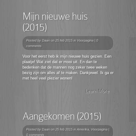
Mijn nieuwe huis
(2015)
Posted by
Daan
on 25 feb 2015 in
Voorpagina
|
0
comments
Voor het eerst heb ik mijn nieuwe huis gezien. Een
plaatje! Wat ziet dat er mooi uit. En dan te
bedenken dat de mannen nog zeker twee weken
bezig zijn om alles af te maken. Dankjewel. Ik ga er
met heel veel plezier wonen!
Learn More
Aangekomen (2015)
Posted by
Daan
on 25 feb 2015 in
Amerika
,
Voorpagina
|
0 comments