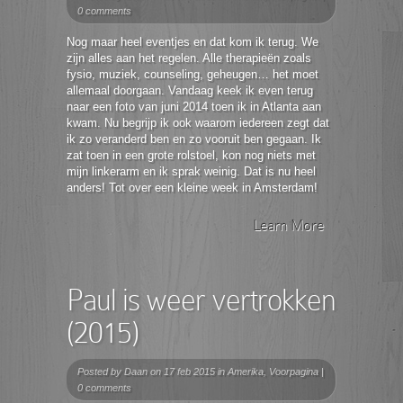
0 comments
Nog maar heel eventjes en dat kom ik terug. We
zijn alles aan het regelen. Alle therapieën zoals
fysio, muziek, counseling, geheugen… het moet
allemaal doorgaan. Vandaag keek ik even terug
naar een foto van juni 2014 toen ik in Atlanta aan
kwam. Nu begrijp ik ook waarom iedereen zegt dat
ik zo veranderd ben en zo vooruit ben gegaan. Ik
zat toen in een grote rolstoel, kon nog niets met
mijn linkerarm en ik sprak weinig. Dat is nu heel
anders! Tot over een kleine week in Amsterdam!
Learn More
Paul is weer vertrokken
(2015)
Posted by
Daan
on 17 feb 2015 in
Amerika
,
Voorpagina
|
0 comments