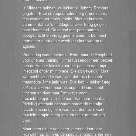
’s Middags hebben we lekker bij Johnny Rockets
gegeten. Paul en Angela wilden erg Amerikaans,
dus werden het malts, melts, fries en burgers.
Jammer dat ze ’s middags al weer terug gingen
naar Nederland. De avond met papa samen
doorgebracht en vroeg gaan slapen. Ik ben best
moe en er staat deze week nog heel wat op de
agenda.
Woensdag was superdruk. Eerst naar de Shepherd
voor drie uur training,=, met tussendoor een bezoek
aan de Hanger kliniek voor het passen van mijn
inlegzool onder mijn brace. Die zit geweldig. Maar
wat heel bijzonder was, was dat mijn favoriete
therapeute Jorie jarig was. Dus heb ik lekker
Lang
zal ze leven
voor haar gezongen. Daarna snel
lunchen en door naar Pathways voor
muziektherapie van Thomas. Van hem heb ik al
(tijdelijk) afscheid genomen omdat dit nu mijn
laatste sessie bij hem was. Dat doet pijn, want
muziektherapie is erg leuk en helpt me ook erg
veel.
Maar geen tijd te verliezen: meteen door naar
Roswell naar dr. Iyer, de specialist-oogarts die een