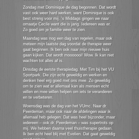
Zondag met Dominique de dag begonnen. Dat wordt
vast ook weer hard werken, want Dominique is ook
best streng voor mij. ’s Middags gingen we naar
omaatje Cecile want die is jarig. Iedereen was er.
Zo goed om je familie weer te zien.
Maandag was nog een dag van regelen, maar ook
meteen mijn laatste dag voordat de therapie weer
gaat beginnen. Ik ben ook naar mijn nieuwe huis
gaan kijken. Dat wordt mooooooi! Wow. Ik kan niet
wachten tot alles af is.
Dinsdag de eerste therapiedag. Met Tim bij het VU
Sportpark. Die zijn echt geweldig en werken en
denken heel erg goed met ons mee. Zo geweldig
om te zien wat er allemaal kan als mensen echt
willen en mee willen helpen om iets te veranderen
en te verbeteren.
Woensdag was de dag van het VUmc. Naar dr.
Peerdeman, maar ook naar de afdelingen waar ik
allemaal heb gelegen. Dat was heel bijzonder, maar
iedereen – ook dr. Peerdeman – was supertrots op
mij. We hebben daarna veel thuistherapie gedaan.
Ik ben echt heel blij met Evelien. Dat gaat geweldig