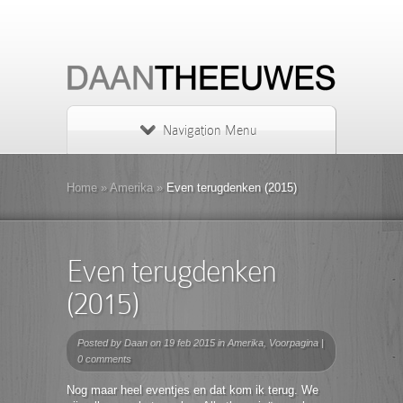
Navigation Menu
Home
»
Amerika
»
Even terugdenken (2015)
Even terugdenken
(2015)
Posted by
Daan
on 19 feb 2015 in
Amerika
,
Voorpagina
|
0 comments
Nog maar heel eventjes en dat kom ik terug. We