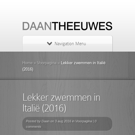
Navigation Menu
Home
»
Voorpagina
»
Lekker zwemmen in Italië
(2016)
Lekker zwemmen in
Italië (2016)
Posted by
Daan
on 3 aug 2016 in
Voorpagina
|
0
comments