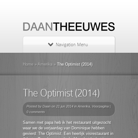
Navigation Menu
Home
»
Amerika
»
The Optimist (2014)
The Optimist (2014)
Posted by
Daan
on 21 jun 2014 in
Amerika
,
Voorpagina
|
0 comments
Samen met papa heb ik het restaurant uitgezocht
waar we de verjaardag van Dominique hebben
gevierd: The Optimist. Een heerlijk visrestaurant in