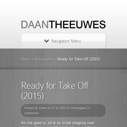
Navigation Menu
Home
»
Voorpagina
»
Ready for Take Off (2015)
Ready for Take Off
(2015)
Posted by
Daan
on 27 jul 2015 in
Voorpagina
|
0
comments
Als het goed is, zit ik nu in het vliegtuig naar