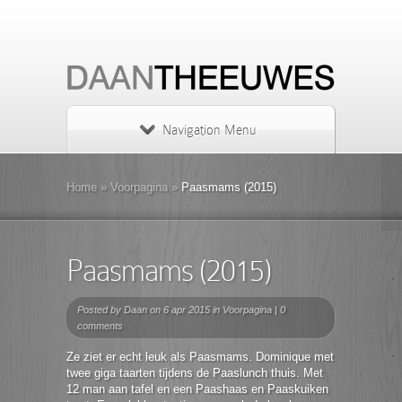
Navigation Menu
Home
»
Voorpagina
»
Paasmams (2015)
Paasmams (2015)
Posted by
Daan
on 6 apr 2015 in
Voorpagina
|
0
comments
Ze ziet er echt leuk als Paasmams. Dominique met
twee giga taarten tijdens de Paaslunch thuis. Met
12 man aan tafel en een Paashaas en Paaskuiken