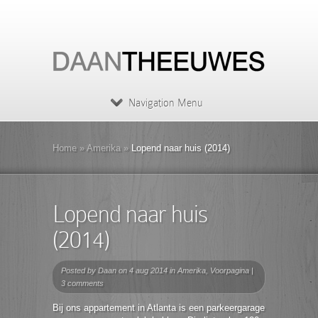
Navigation Menu
Home
»
Amerika
»
Lopend naar huis (2014)
Lopend naar huis
(2014)
Posted by
Daan
on 4 aug 2014 in
Amerika
,
Voorpagina
|
3 comments
Bij ons appartement in Atlanta is een parkeergarage