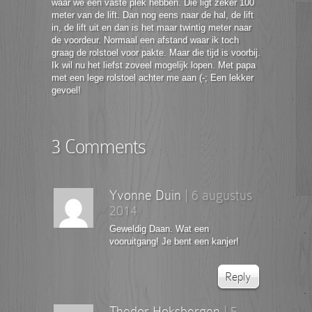
waar we een vaste plek hebben. Die ligt zeker 100
meter van de lift. Dan nog eens naar de hal, de lift
in, de lift uit en dan is het maar twintig meter naar
de voordeur. Normaal een afstand waar ik toch
graag de rolstoel voor pakte. Maar die tijd is voorbij.
Ik wil nu het liefst zoveel mogelijk lopen. Met papa
met een lege rolstoel achter me aan (-; Een lekker
gevoel!
3 Comments
Yvonne Duin
|
6 augustus
2014
Geweldig Daan. Wat een
vooruitgang! Je bent een kanjer!
Reply
Thedor Hoksbergen
|
5