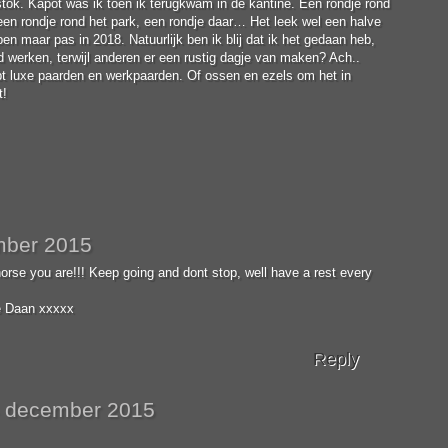
tok. Kapot was ik toen ik terugkwam in de kantine. Een rondje rond
en rondje rond het park, een rondje daar… Het leek wel een halve
en maar pas in 2018. Natuurlijk ben ik blij dat ik het gedaan heb,
werken, terwijl anderen er een rustig dagje van maken? Ach..
bt luxe paarden en werkpaarden. Of ossen en ezels om het in
t!
mber 2015
e you are!!! Keep going and dont stop, well have a rest every
eve Daan xxxxx
Reply
 december 2015