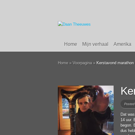
Home
Mijn verhaal
Amerika
Home
»
Voorpagina
»
Kerstavond marathon 
Ke
Posted
Dat was
14 uur.
begon. 
dus hebb