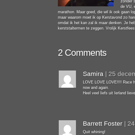
zonder s
de VU, e
marathon. Maar goed, die wil ik ook gaan lop
maar waarom moet ik op Kerstavond zo hard 
omdat ik het kan zal ik maar denken. Je he
kerststaltermen te zeggen. Vrolijk Kerstfees
2 Comments
Samira
|
25 dece
LOVE LOVE LOVE!!!! Race hors
now and again.
Heel veel liefs uit Ierland li
Barrett Foster
|
24
Quit whining!