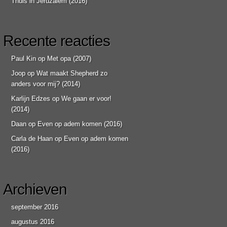
Thuis in Jeruzalem (2016)
Recente reacties
Paul Kin
op
Met opa (2007)
Joop
op
Wat maakt Shepherd zo
anders voor mij? (2014)
Karlijn Edzes
op
We gaan er voor!
(2014)
Daan
op
Even op adem komen (2016)
Carla de Haan
op
Even op adem komen
(2016)
Archieven
september 2016
augustus 2016