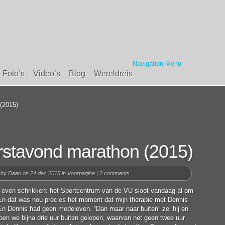
Navigation Menu
Foto’s
Video’s
Blog
Wereldreis
(2015)
rstavond marathon (2015)
 by
Daan
on 24 dec 2015 in
Voorpagina
|
2 comments
 even schrikken: het Sportcentrum van de VU sloot vandaag al om
 En dat was nou precies het moment dat mijn therapie met Dennis
En Dennis had geen medeleven. “Dan maar naar buiten” zei hij en
en we bijna drie uur buiten gelopen, waarvan net geen twee uur