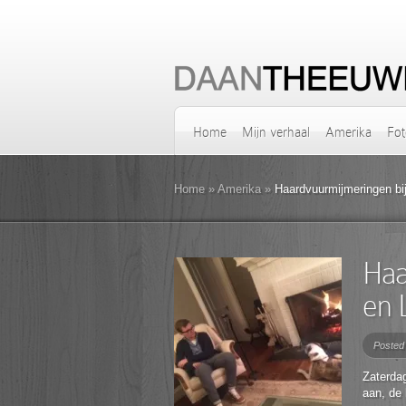
Home
Mijn verhaal
Amerika
Fot
Home
»
Amerika
»
Haardvuurmijmeringen bij
Haa
en 
Posted
Zaterda
aan, de 