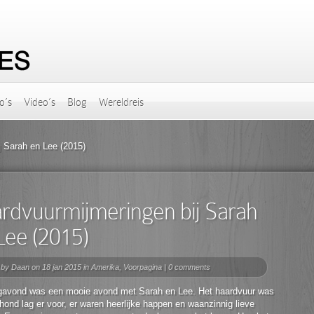
o’s
Video’s
Blog
Wereldreis
 Sarah en Lee (2015)
rdvuurmijmeringen bij Sarah
Lee (2015)
 by
Daan
on 18 jan 2015 in
Amerika
,
Voorpagina
|
0 comments
gavond was een mooie avond met Sarah en Lee. Het haardvuur was
hond lag er voor, er waren heerlijke happen en waanzinnig lieve