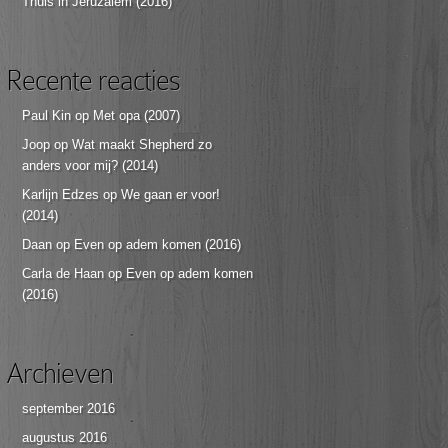
Thuis in Jeruzalem (2016)
Recente reacties
Paul Kin
op
Met opa (2007)
Joop
op
Wat maakt Shepherd zo
anders voor mij? (2014)
Karlijn Edzes
op
We gaan er voor!
(2014)
Daan
op
Even op adem komen (2016)
Carla de Haan
op
Even op adem komen
(2016)
Archieven
september 2016
augustus 2016