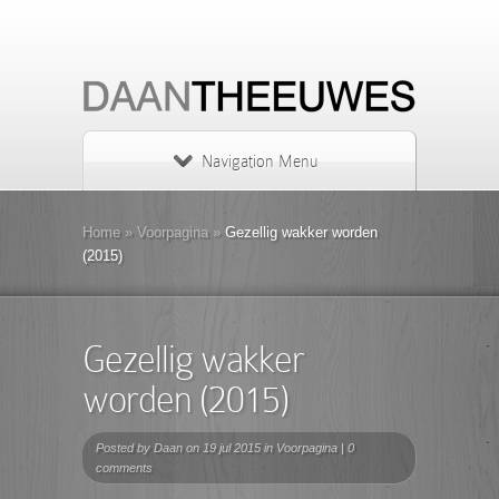
Navigation Menu
Home
»
Voorpagina
»
Gezellig wakker worden
(2015)
Gezellig wakker
worden (2015)
Posted by
Daan
on 19 jul 2015 in
Voorpagina
|
0
comments