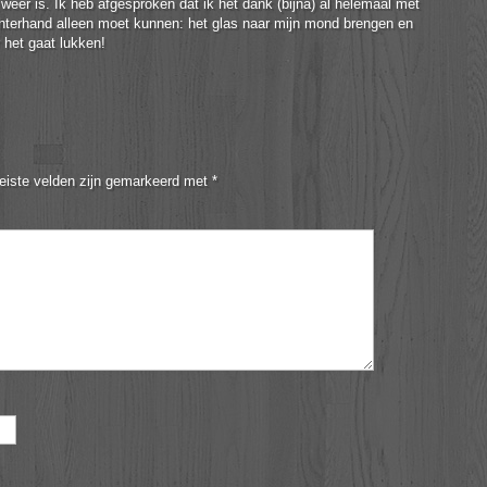
weer is. Ik heb afgesproken dat ik het dank (bijna) al helemaal met
chterhand alleen moet kunnen: het glas naar mijn mond brengen en
 het gaat lukken!
eiste velden zijn gemarkeerd met
*