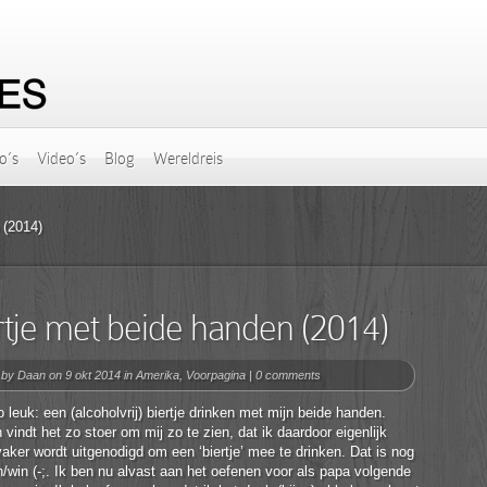
o’s
Video’s
Blog
Wereldreis
 (2014)
rtje met beide handen (2014)
 by
Daan
on 9 okt 2014 in
Amerika
,
Voorpagina
|
0 comments
o leuk: een (alcoholvrij) biertje drinken met mijn beide handen.
 vindt het zo stoer om mij zo te zien, dat ik daardoor eigenlijk
aker wordt uitgenodigd om een ‘biertje’ mee te drinken. Dat is nog
/win (-;. Ik ben nu alvast aan het oefenen voor als papa volgende