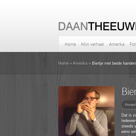
Home
Mijn verhaal
Amerika
Fot
Home
»
Amerika
»
Biertje met beide handen
Bie
Posted
Dat is z
Iedereen
steeds v
eens win