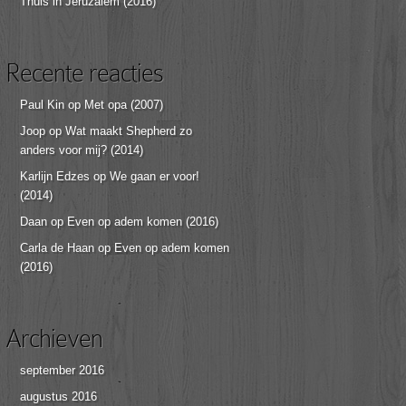
Thuis in Jeruzalem (2016)
Recente reacties
Paul Kin
op
Met opa (2007)
Joop
op
Wat maakt Shepherd zo
anders voor mij? (2014)
Karlijn Edzes
op
We gaan er voor!
(2014)
Daan
op
Even op adem komen (2016)
Carla de Haan
op
Even op adem komen
(2016)
Archieven
september 2016
augustus 2016