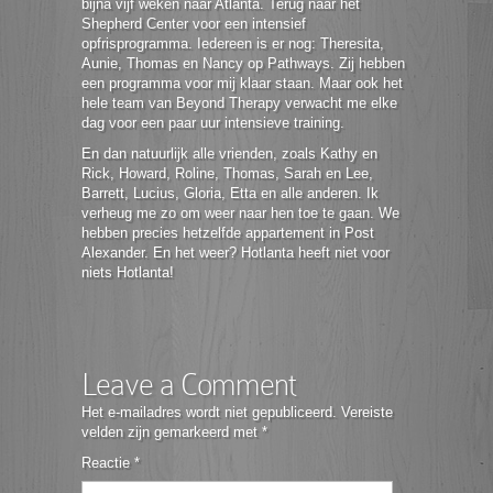
bijna vijf weken naar Atlanta. Terug naar het
Shepherd Center voor een intensief
opfrisprogramma. Iedereen is er nog: Theresita,
Aunie, Thomas en Nancy op Pathways. Zij hebben
een programma voor mij klaar staan. Maar ook het
hele team van Beyond Therapy verwacht me elke
dag voor een paar uur intensieve training.
En dan natuurlijk alle vrienden, zoals Kathy en
Rick, Howard, Roline, Thomas, Sarah en Lee,
Barrett, Lucius, Gloria, Etta en alle anderen. Ik
verheug me zo om weer naar hen toe te gaan. We
hebben precies hetzelfde appartement in Post
Alexander. En het weer? Hotlanta heeft niet voor
niets Hotlanta!
Leave a Comment
Het e-mailadres wordt niet gepubliceerd.
Vereiste
velden zijn gemarkeerd met
*
Reactie
*