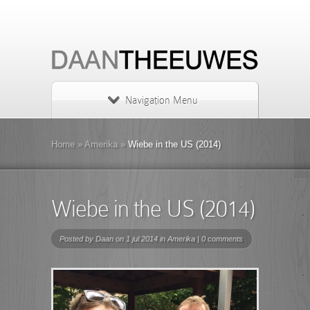
Navigation Menu
Home
»
Amerika
»
Wiebe in the US (2014)
Wiebe in the US (2014)
Posted by
Daan
on 1 jul 2014 in
Amerika
|
0 comments