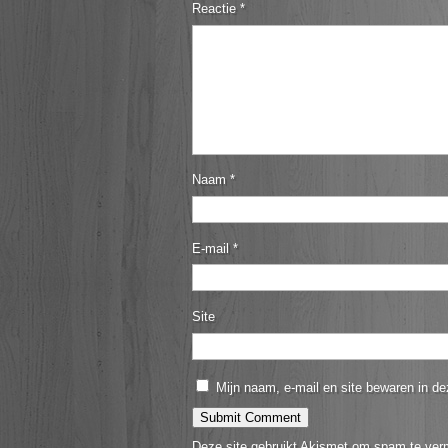
Reactie
*
Naam
*
E-mail
*
Site
Mijn naam, e-mail en site bewaren in de
Deze site gebruikt Akismet om spam te ver