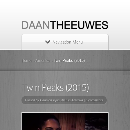
Navigation Menu
Home
»
Amerika
»
Twin Peaks (2015)
Twin Peaks (2015)
Posted by
Daan
on 4 jan 2015 in
Amerika
|
0 comments