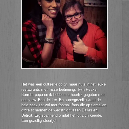
Het was een cultserie op tv, maar nu zijn het leuke
restaurants met frisse bediening: Twin Peaks.
Barrett, papa en ik hebben er heerlijk gegeten met
een view. Echt lekker. En supergezellig want de
hele zaak zat vol met football fans die op tientallen
grote schermen de wedstrijd tussen Dallas en
Detroit. Erg spannend omdat het lot zich keerde.
Een gezellig sfeertje!