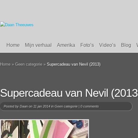
Home
Mijn verhaal
Amerika
Foto’s
Video’s
Blog
Home
»
Geen categorie
»
Supercadeau van Nevil (2013)
Supercadeau van Nevil (2013
Posted by
Daan
on 11 jan 2014 in
Geen categorie
|
0 comments