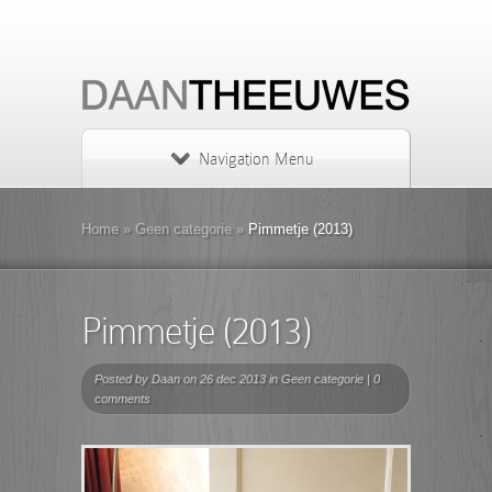
Navigation Menu
Home
»
Geen categorie
»
Pimmetje (2013)
Pimmetje (2013)
Posted by
Daan
on 26 dec 2013 in
Geen categorie
|
0
comments