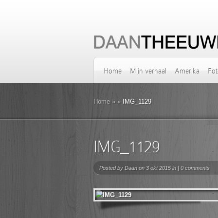
Home
Mijn verhaal
Amerika
Fot
Home
»
»
IMG_1129
IMG_1129
Posted by
Daan
on 3 okt 2015 in |
0 comments