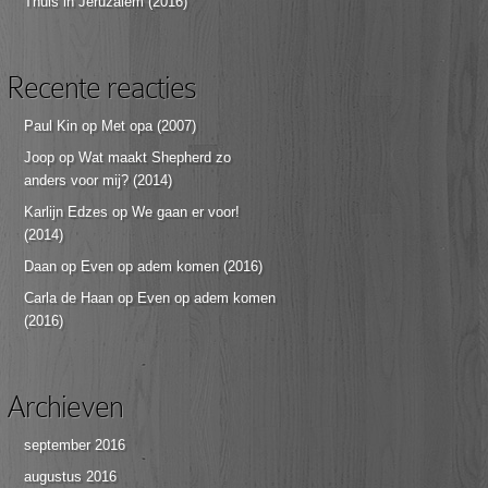
Thuis in Jeruzalem (2016)
Recente reacties
Paul Kin
op
Met opa (2007)
Joop
op
Wat maakt Shepherd zo
anders voor mij? (2014)
Karlijn Edzes
op
We gaan er voor!
(2014)
Daan
op
Even op adem komen (2016)
Carla de Haan
op
Even op adem komen
(2016)
Archieven
september 2016
augustus 2016