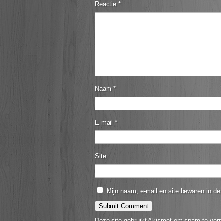
Reactie
*
Naam
*
E-mail
*
Site
Mijn naam, e-mail en site bewaren in de
Deze site gebruikt Akismet om spam te ver