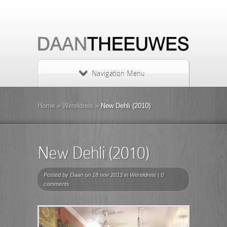
Navigation Menu
Home
»
Wereldreis
»
New Dehli (2010)
New Dehli (2010)
Posted by
Daan
on 18 nov 2013 in
Wereldreis
|
0
comments