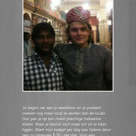
Je begint net aan je wereldreis en je probeert
meteen nog meer local te worden dan de locals.
Dus pas je op een markt prachtige Indiaanse
kleren. Maar je besluit toch maar om ze te laten
liggen. Want mijn budget per dag was tijdens deze
reis zo ongeveer $ 30,- per dag. Voor een