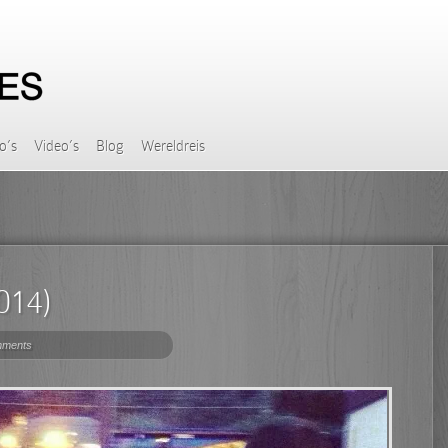
o’s
Video’s
Blog
Wereldreis
014)
mments