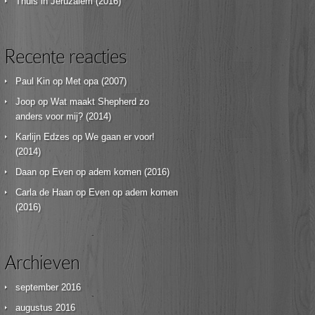
Thuis in Jeruzalem (2016)
Recente reacties
Paul Kin
op
Met opa (2007)
Joop
op
Wat maakt Shepherd zo
anders voor mij? (2014)
Karlijn Edzes
op
We gaan er voor!
(2014)
Daan
op
Even op adem komen (2016)
Carla de Haan
op
Even op adem komen
(2016)
Archieven
september 2016
augustus 2016