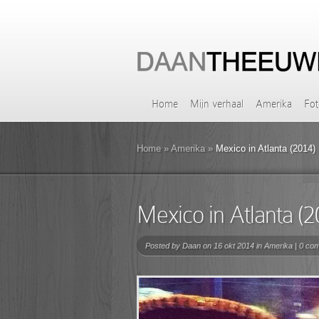
Home
Mijn verhaal
Amerika
Fot
Home
»
Amerika
»
Mexico in Atlanta (2014)
Mexico in Atlanta (2
Posted by
Daan
on 16 okt 2014 in
Amerika
|
0 co