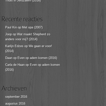
Thuis in Jeruzalem (2016)
Recente reacties
Paul Kin
op
Met opa (2007)
Joop
op
Wat maakt Shepherd zo
anders voor mij? (2014)
Karlijn Edzes
op
We gaan er voor!
(2014)
Daan
op
Even op adem komen (2016)
Carla de Haan
op
Even op adem komen
(2016)
Archieven
september 2016
augustus 2016