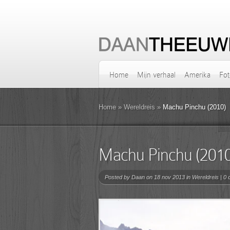
Home
Mijn verhaal
Amerika
Fot
Home
»
Wereldreis
»
Machu Pinchu (2010)
Machu Pinchu (2010
Posted by
Daan
on 18 nov 2013 in
Wereldreis
|
0 