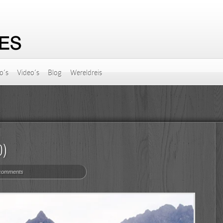
o’s
Video’s
Blog
Wereldreis
)
comments