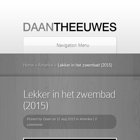
Navigation Menu
Home
»
Amerika
»
Lekker in het zwembad (2015)
Lekker in het zwembad
(2015)
Posted by
Daan
on 11 aug 2015 in
Amerika
|
0
comments