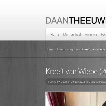
Home
Mijn verhaal
Amerika
Fot
Home
»
Geen categorie
»
Kreeft van Wiebe 
Kreeft van Wiebe (2
Posted by
Daan
on 26 dec 2013 in
Geen categori