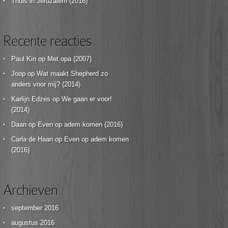
Thuis in Jeruzalem (2016)
Recente reacties
Paul Kin
op
Met opa (2007)
Joop
op
Wat maakt Shepherd zo
anders voor mij? (2014)
Karlijn Edzes
op
We gaan er voor!
(2014)
Daan
op
Even op adem komen (2016)
Carla de Haan
op
Even op adem komen
(2016)
Archieven
september 2016
augustus 2016