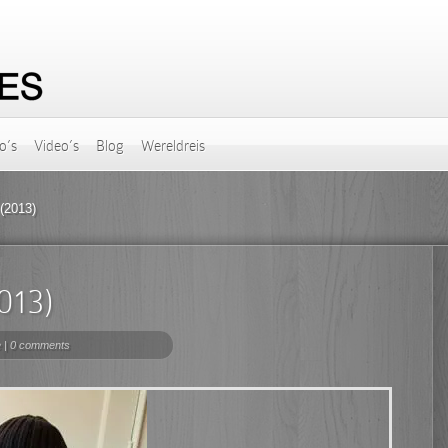
o’s
Video’s
Blog
Wereldreis
(2013)
013)
e
|
0 comments