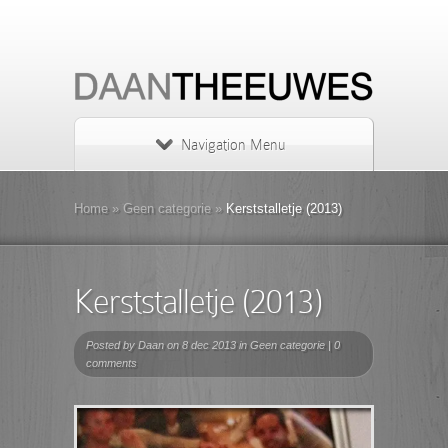
Navigation Menu
Home
»
Geen categorie
»
Kerststalletje (2013)
Kerststalletje (2013)
Posted by
Daan
on 8 dec 2013 in
Geen categorie
|
0
comments