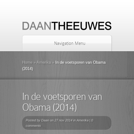
Navigation Menu
Home
»
Amerika
»
In de voetsporen van Obama
(2014)
In de voetsporen van
Obama (2014)
Posted by
Daan
on 27 nov 2014 in
Amerika
|
0
comments