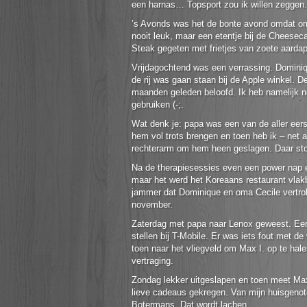
een harnas… Topsport zou ik willen zeggen.
’s Avonds was het de bonte avond omdat om
nooit leuk, maar een etentje bij de Cheesec
Steak gegeten met frietjes van zoete aardap
Vrijdagochtend was een verrassing. Dominiq
de rij was gaan staan bij de Apple winkel. 
maanden geleden beloofd. Ik heb namelijk 
gebruiken (-;.
Wat denk je: papa was een van de aller eer
hem vol trots brengen en toen heb ik – net
rechterarm om hem heen geslagen. Daar ston
Na de therapiesessies even een power nap e
maar het werd het Koreaans restaurant vlakb
jammer dat Dominique en oma Cecile vertro
november.
Zaterdag met papa naar Lenox geweest. Eers
stellen bij T-Mobile. Er was iets fout met 
toen naar het vliegveld om Max I. op te halen
vertraging.
Zondag lekker uitgeslapen en toen meet Max
lieve cadeaus gekregen. Van mijn huisgen
Botermans. Dat wordt lachen.