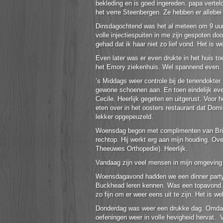
bekleding en is goed ingereden. papa verte
het verre Steenbergen. Ze hebben er allebei 
Dinsdagochtend was het al meteen om 9 uur b
volle injectiespuiten in me zijn gespoten do
gehad dat ik haar niet zo lief vond. Het is w
Even later was er even drukte in het huis t
het Emory ziekenhuis. Wel spannend even.
’s Middags weer controle bij de tenendokter.
gewone schoenen aan. En toen eindelijk ev
Cecile. Heerlijk gegeten en uitgerust. Voor
eten over in het oosters restaurant dat D
lekker opgepeuzeld.
Woensdag begon met complimenten van Brian,
rechtop. Hij werkt erg aan mijn houding. O
Theeuwes Orthopedie). Heerlijk.
Vandaag zijn veel mensen in mijn omgeving ja
Woensdagavond hadden we een dinner party b
Buckhead leren kennen. Was een topavond. Z
zo fijn om er weer eens uit te zijn. Het is 
Donderdag was weer een drukke dag. Omdat i
oefeningen weer in volle hevigheid hervat. 