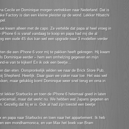
a Cecile en Dominique morgen vertrekken naar Nederland. Dat is
ake Factory is dan een kleine pleister op de wond. Lekker Hibatchi
pel.
ue kwam alleen met de capo. Ze vertelde dat papa al heel vroeg in
De iPhone 6 is vanaf vandaag te koop en papa had mij die al
nog een oude 4S dus kan wel een upgrade naar 3 modellen verder
sten die een iPhone 6 voor mij te pakken heeft gekregen. Hij kwam
 als Dominique eerder – hem een omhelzing gegeven en mijn
d-ie van te kijken! En ik ook een beetje…
n dan eten. Oorspronkelijk wilden we naar de Brick Store Pub,
ij Shepherd. Heerlijk. Daar gaan we vaker naar toe. Het was wel
kken, maar gelukkig komt Dominique weer snel terug en oma in
t lekker Starbucks en toen de iPhone 6 helemaal goed in laten
de voicemail, maar dat werkt nu. We hebben wat Japans gegeten en
. Gezellig dat hij er is. Ook al had zijn toestel een beetje
 en papa naar Starbucks en toen naar het appartement. Ik heb
oten een mondharmonica, en van Max het boek van Bram