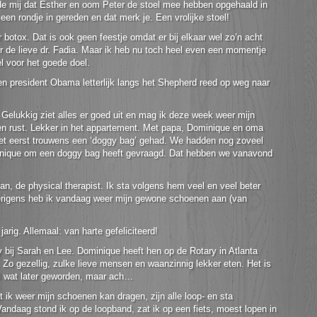
lde mij dat Esther en oom Peter de stoel mee hebben opgehaald in
een rondje in gereden en dat merk je. Een vrolijke stoel!
otox. Dat is ook geen feestje omdat er bij elkaar wel zo’n acht
or de lieve dr. Fadia. Maar ik heb nu toch heel even een momentje
el voor het goede doel.
oen president Obama letterlijk langs het Shepherd reed op weg naar
 Gelukkig ziet alles er goed uit en mag ik deze week weer mijn
en rust. Lekker in het appartement. Met papa, Dominique en oma
 het eerst trouwens een ‘doggy bag’ gehad. We hadden nog zoveel
ominique om een doggy bag heeft gevraagd. Dat hebben we vanavond
 de physical therapist. Ik sta volgens hem veel en veel beter
verigens heb ik vandaag weer mijn gewone schoenen aan (van
rig. Allemaal: van harte gefeliciteerd!
ij Sarah en Lee. Dominique heeft hen op de Rotary in Atlanta
o gezellig, zulke lieve mensen en waanzinnig lekker eten. Het is
wel wat later geworden, maar ach…
k weer mijn schoenen kan dragen, zijn alle loop- en sta
Vandaag stond ik op de loopband, zat ik op een fiets, moest lopen in