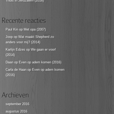
Thuis in Jeruzalem (2016)
Recente reacties
Paul Kin
op
Met opa (2007)
Joop
op
Wat maakt Shepherd zo
anders voor mij? (2014)
Karlijn Edzes
op
We gaan er voor!
(2014)
Daan
op
Even op adem komen (2016)
Carla de Haan
op
Even op adem komen
(2016)
Archieven
september 2016
augustus 2016