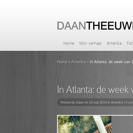
Home
Mijn verhaal
Amerika
Fot
Home
»
Amerika
»
In Atlanta: de week van 
In Atlanta: de week
Posted by
Daan
on 16 sep 2014 in
Amerika
|
0 co