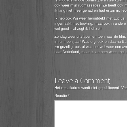
’s Middags landde Dominique en die kwam met
ook weer mijn rugmassages! Ze heeft ook m
ik lang niet meer gehad en had er zin in. I
Ik heb ook Wii weer herontdekt met Lucius,
ingemaakt met bowling, maar ook in andere 
wel goed – al zegt ik het zelf.
Zondag weer uitslapen en toen naar de film.
in ruim een jaar! Was erg leuk en daarna Ba
En gezellig, ook al was het wel weer een a
naar Nederland, maar ik zie hem weer snel i
Leave a Comment
Het e-mailadres wordt niet gepubliceerd.
Ver
Reactie
*