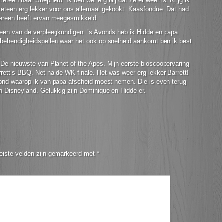
een naar Shepherd. Ik ben wel erg blij dat ze er weer is. Krijg ik
eteen erg lekker voor ons allemaal gekookt. Kaasfondue. Dat had
edereen heeft ervan meegesmikkeld.
 een van de verpleegkundigen. ’s Avonds heb ik Hidde en papa
behendigheidspellen waar het ook op snelheid aankomt ben ik best
 De nieuwste van Planet of the Apes. Mijn eerste bioscoopervaring
rrett’s BBQ. Net na de WK finale. Het was weer erg lekker Barrett!
vond waarop ik van papa afscheid moest nemen. Die is even terug
n Disneyland. Gelukkig zijn Dominique en Hidde er.
eiste velden zijn gemarkeerd met
*