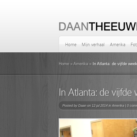
Home
Mijn verhaal
Amerika
Fot
Home
»
Amerika
»
In Atlanta: de vijfde week
In Atlanta: de vijfde
Posted by
Daan
on 12 jul 2014 in
Amerika
|
0 com