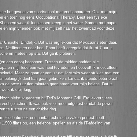
etje het gevoel van sportschool met veel apparaten. Ook met mijn
en en toen nog eens Occupational Therapy. Best een fysieke
 Shepherd waar ik looplessen kreeg in het water. Samen met papa,
ue en mijn vrienden ook met mij zelf naar het zwembad voor deze
r Chipotle. Eindelijk. Dat was erg lekker dat Mexicaans eten daar.
n, Netflixen en naar bed. Papa heeft geregeld dat ik tot 7 uur ’s
ouche en meteen op sta. Dat ga ik proberen.
 (en een capo) begonnen. Tussen de middag hadden alle
apa en mij. Iedereen was heel tevreden en hoopvol! Ik moet alleen
 beloofd. Maar ze gaan er van uit dat ik straks weer stukjes met een
n belangrijk deel kan gaan gebruiken. En dat ik steeds beter praat.
m de twee uur tien minuten gaan staan voor mijn balans. Dat is
erk ik erbij krijg.
izon biefstuk gegeten bij Ted’s Montana Grill. Erg lekker vlees.
n veel gelachen. Ik was ook veel meer uitgerust omdat de power
even te rusten na een drukke dag.
am Hidde die ook een aantal technische zaken perfect heeft
 1.500 films op, een heleboel spellen en als de IT-afdeling van