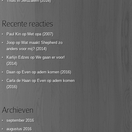
Thuis in Jeruzalem (2016)
Recente reacties
Paul Kin
op
Met opa (2007)
Joop
op
Wat maakt Shepherd zo
anders voor mij? (2014)
Karlijn Edzes
op
We gaan er voor!
(2014)
Daan
op
Even op adem komen (2016)
Carla de Haan
op
Even op adem komen
(2016)
Archieven
september 2016
augustus 2016