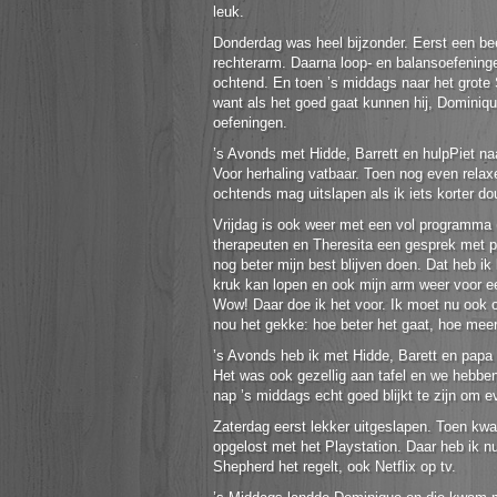
leuk.
Donderdag was heel bijzonder. Eerst een be
rechterarm. Daarna loop- en balansoefening
ochtend. En toen ’s middags naar het grote
want als het goed gaat kunnen hij, Dominiq
oefeningen.
’s Avonds met Hidde, Barrett en hulpPiet naa
Voor herhaling vatbaar. Toen nog even relaxe
ochtends mag uitslapen als ik iets korter d
Vrijdag is ook weer met een vol programma
therapeuten en Theresita een gesprek met p
nog beter mijn best blijven doen. Dat heb ik
kruk kan lopen en ook mijn arm weer voor ee
Wow! Daar doe ik het voor. Ik moet nu ook o
nou het gekke: hoe beter het gaat, hoe meer w
’s Avonds heb ik met Hidde, Barett en papa b
Het was ook gezellig aan tafel en we hebbe
nap ’s middags echt goed blijkt te zijn om 
Zaterdag eerst lekker uitgeslapen. Toen kw
opgelost met het Playstation. Daar heb ik nu
Shepherd het regelt, ook Netflix op tv.