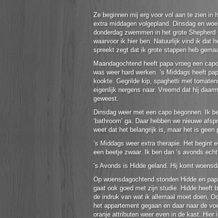
Ze beginnen mij erg voor vol aan te zien in
extra middagen volgepland. Dinsdag en woen
donderdag zwemmen in het grote Shepherd Ce
waarvoor ik hier ben. Natuurlijk vind ik dat 
spreekt zegt dat ik grote stappen heb gemaa
Maandagochtend heeft papa vroeg een capo 
was weer hard werken. ’s Middags heeft pap
kookte. Gegrilde kip, spaghetti met tomaten
eigenlijk nergens naar. Vreemd dat hij daar
geweest.
Dinsdag weer met een capo begonnen. Ik be
‘bathroom’ ga. Daar hebben we nieuwe afspr
weet dat het belangrijk is, maar het is gee
’s Middags weer extra therapie. Het begint 
een beetje zwaar. Ik ben dan ’s avonds echt
’s Avonds is Hidde geland. Hij komt woensda
Op woensdagochtend stonden Hidde en papa 
gaat ook goed met zijn studie. Hidde heeft b
de indruk van wat ik allemaal moet doen, Ook
het appartement gegaan en daar naar de voe
oranje attributen weer even in de kast. Hier