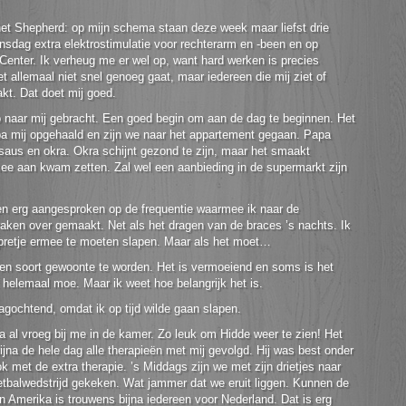
 het Shepherd: op mijn schema staan deze week maar liefst drie
sdag extra elektrostimulatie voor rechterarm en -been en op
nter. Ik verheug me er wel op, want hard werken is precies
het allemaal niet snel genoeg gaat, maar iedereen die mij ziet of
kt. Dat doet mij goed.
naar mij gebracht. Een goed begin om aan de dag te beginnen. Het
a mij opgehaald en zijn we naar het appartement gegaan. Papa
saus en okra. Okra schijnt gezond te zijn, maar het smaakt
mee aan kwam zetten. Zal wel een aanbieding in de supermarkt zijn
n erg aangesproken op de frequentie waarmee ik naar de
aken over gemaakt. Net als het dragen van de braces ’s nachts. Ik
n pretje ermee te moeten slapen. Maar als het moet…
een soort gewoonte te worden. Het is vermoeiend en soms is het
 helemaal moe. Maar ik weet hoe belangrijk het is.
gochtend, omdat ik op tijd wilde gaan slapen.
al vroeg bij me in de kamer. Zo leuk om Hidde weer te zien! Het
ijna de hele dag alle therapieën met mij gevolgd. Hij was best onder
 met de extra therapie. ’s Middags zijn we met zijn drietjes naar
tbalwedstrijd gekeken. Wat jammer dat we eruit liggen. Kunnen de
 in Amerika is trouwens bijna iedereen voor Nederland. Dat is erg