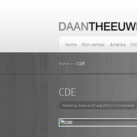
Home
Mijn verhaal
Amerika
Fot
Home
»
»
CDE
CDE
Posted by
Daan
on 22 aug 2015 in |
0 comments