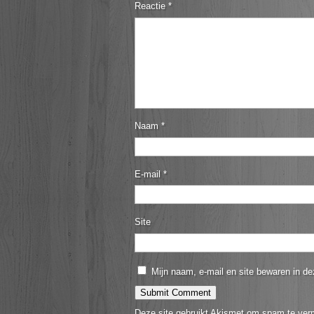
Reactie
*
Naam
*
E-mail
*
Site
Mijn naam, e-mail en site bewaren in de
Deze site gebruikt Akismet om spam te ver