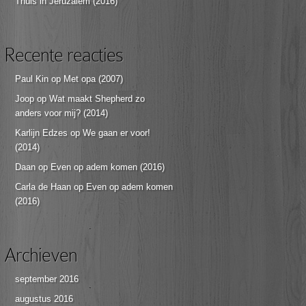
Thuis in Jeruzalem (2016)
Recente reacties
Paul Kin
op
Met opa (2007)
Joop
op
Wat maakt Shepherd zo
anders voor mij? (2014)
Karlijn Edzes
op
We gaan er voor!
(2014)
Daan
op
Even op adem komen (2016)
Carla de Haan
op
Even op adem komen
(2016)
Archieven
september 2016
augustus 2016