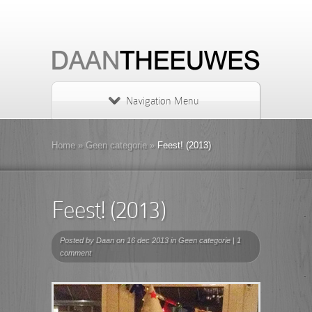
Navigation Menu
Home
»
Geen categorie
»
Feest! (2013)
Feest! (2013)
Posted by
Daan
on 16 dec 2013 in
Geen categorie
|
1
comment