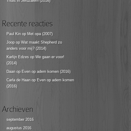
Thuis in Jeruzalem (2016)
Recente reacties
Paul Kin
op
Met opa (2007)
Joop
op
Wat maakt Shepherd zo
anders voor mij? (2014)
Karlijn Edzes
op
We gaan er voor!
(2014)
Daan
op
Even op adem komen (2016)
Carla de Haan
op
Even op adem komen
(2016)
Archieven
september 2016
augustus 2016