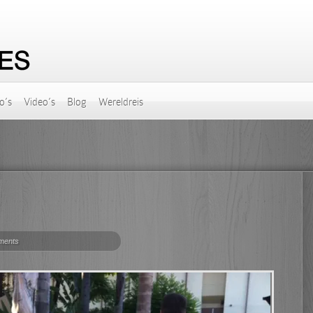
o’s
Video’s
Blog
Wereldreis
ments