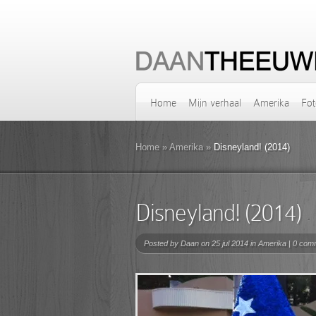
Home
Mijn verhaal
Amerika
Fot
Home
»
Amerika
»
Disneyland! (2014)
Disneyland! (2014)
Posted by
Daan
on 25 jul 2014 in
Amerika
|
0 com