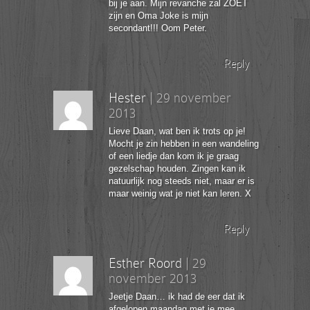
bij je aan. Mijn revanche zal ZOET
zijn en Oma Joke is mijn
secondant!!! Oom Peter.
Reply
Hester
|
29 november
2013
Lieve Daan, wat ben ik trots op je!
Mocht je zin hebben in een wandeling
of een liedje dan kom ik je graag
gezelschap houden. Zingen kan ik
natuurlijk nog steeds niet, maar er is
maar weinig wat je niet kan leren. X
Reply
Esther Roord
|
29
november 2013
Jeetje Daan… ik had de eer dat ik
afgelopen maandag met je mee