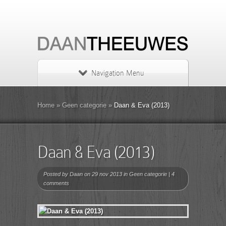
Navigation Menu
Home
»
Geen categorie
»
Daan & Eva (2013)
Daan & Eva (2013)
Posted by
Daan
on 29 nov 2013 in
Geen categorie
|
4
comments