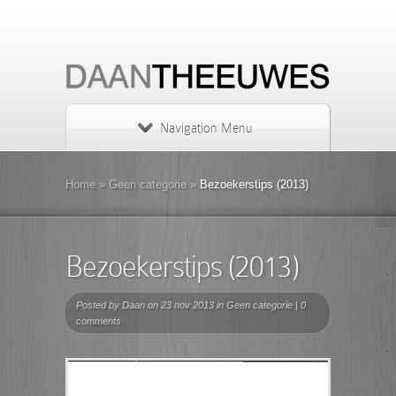
Navigation Menu
Home
»
Geen categorie
»
Bezoekerstips (2013)
Bezoekerstips (2013)
Posted by
Daan
on 23 nov 2013 in
Geen categorie
|
0
comments